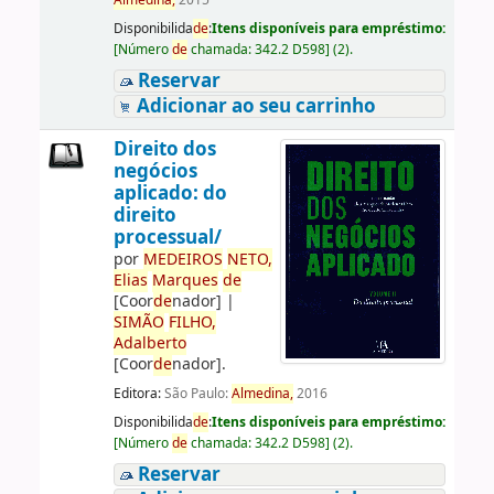
Almedina,
2015
Disponibilida
de
:
Itens disponíveis para empréstimo:
[
Número
de
chamada:
342.2 D598
]
(2).
Reservar
Adicionar ao seu carrinho
Direito dos
negócios
aplicado: do
direito
processual/
por
ME
DE
IROS
NETO,
Elias
Marques
de
[Coor
de
nador]
|
SIMÃO
FILHO,
Adalberto
[Coor
de
nador]
.
Editora:
São Paulo:
Almedina,
2016
Disponibilida
de
:
Itens disponíveis para empréstimo:
[
Número
de
chamada:
342.2 D598
]
(2).
Reservar