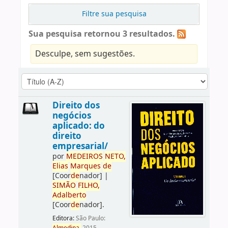
Filtre sua pesquisa
Sua pesquisa retornou 3 resultados.
Desculpe, sem sugestões.
Direito dos
negócios
aplicado: do
direito
empresarial/
por
ME
DE
IROS
NETO,
Elias
Marques
de
[Coor
de
nador]
|
SIMÃO
FILHO,
Adalberto
[Coor
de
nador]
.
Editora:
São Paulo: