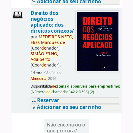
Adicionar ao seu carrinho
Direito dos
negócios
aplicado: dos
direitos conexos/
por
ME
DE
IROS
NETO,
Elias
Marques
de
[Coor
de
nador]
|
SIMÃO
FILHO,
Adalberto
[Coor
de
nador]
.
Editora:
São Paulo:
Almedina,
2016
Disponibilida
de
:
Itens disponíveis para empréstimo:
[
Número
de
chamada:
342.2 D598
]
(2).
Reservar
Adicionar ao seu carrinho
Não encontrou o
que procura?