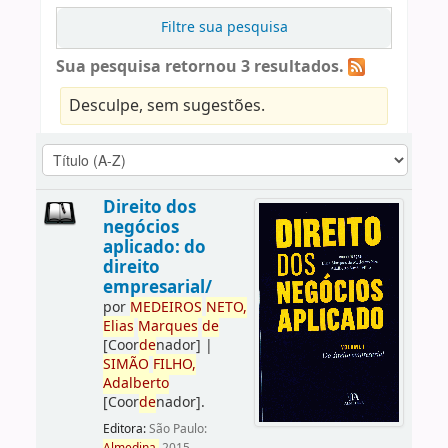
Filtre sua pesquisa
Sua pesquisa retornou 3 resultados.
Desculpe, sem sugestões.
Direito dos
negócios
aplicado: do
direito
empresarial/
por
ME
DE
IROS
NETO,
Elias
Marques
de
[Coor
de
nador]
|
SIMÃO
FILHO,
Adalberto
[Coor
de
nador]
.
Editora:
São Paulo: