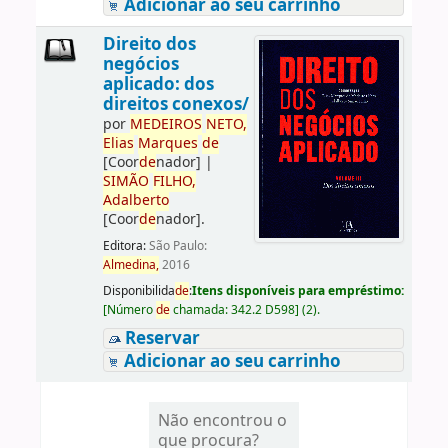
Adicionar ao seu carrinho
Direito dos
negócios
aplicado: dos
direitos conexos/
por
ME
DE
IROS
NETO,
Elias
Marques
de
[Coor
de
nador]
|
SIMÃO
FILHO,
Adalberto
[Coor
de
nador]
.
Editora:
São Paulo:
Almedina,
2016
Disponibilida
de
:
Itens disponíveis para empréstimo:
[
Número
de
chamada:
342.2 D598
]
(2).
Reservar
Adicionar ao seu carrinho
Não encontrou o
que procura?