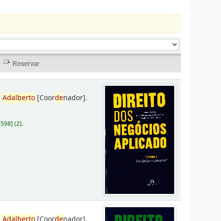
,
Adalberto
[Coor
de
nador]
.
D598
]
(2).
,
Adalberto
[Coor
de
nador]
.