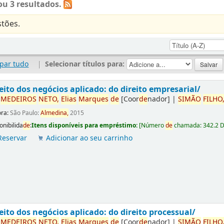
u 3 resultados.
tões.
par tudo
|
Selecionar títulos para:
eito dos negócios aplicado: do direito empresarial/
r
ME
DE
IROS
NETO,
Elias
Marques
de
[Coor
de
nador]
|
SIMÃO
FILHO
ora:
São Paulo:
Almedina,
2015
onibilida
de
:
Itens disponíveis para empréstimo:
[
Número
de
chamada:
342.2 
Reservar
Adicionar ao seu carrinho
eito dos negócios aplicado: do direito processual/
r
ME
DE
IROS
NETO,
Elias
Marques
de
[Coor
de
nador]
|
SIMÃO
FILHO