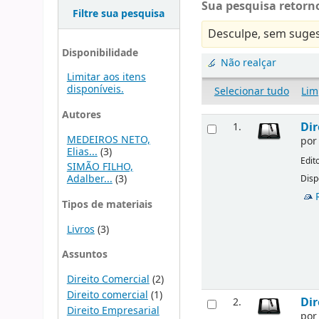
Sua pesquisa retorno
Filtre sua pesquisa
Desculpe, sem suges
Disponibilidade
Não realçar
Limitar aos itens
disponíveis.
Selecionar tudo
Lim
Autores
Dir
1.
MEDEIROS NETO,
po
Elias...
(3)
Edit
SIMÃO FILHO,
Adalber...
(3)
Disp
Tipos de materiais
Livros
(3)
Assuntos
Direito Comercial
(2)
Direito comercial
(1)
Dir
2.
Direito Empresarial
po