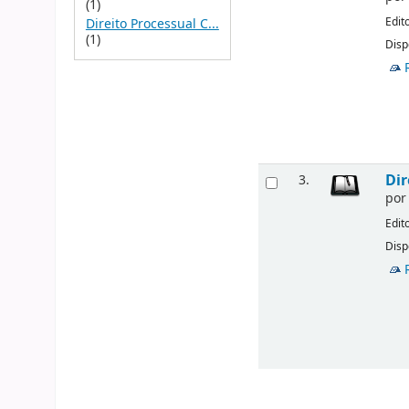
(1)
Edit
Direito Processual C...
(1)
Disp
Dir
3.
po
Edit
Disp