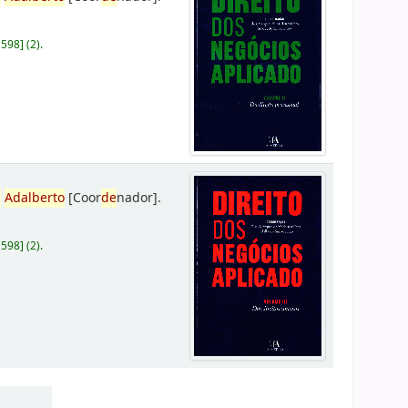
D598
]
(2).
,
Adalberto
[Coor
de
nador]
.
D598
]
(2).