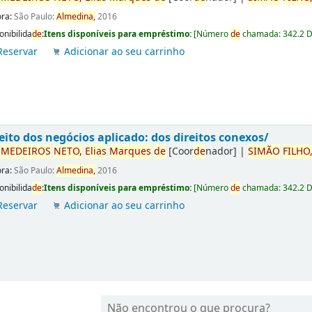
ora:
São Paulo:
Almedina,
2016
onibilida
de
:
Itens disponíveis para empréstimo:
[
Número
de
chamada:
342.2 
Reservar
Adicionar ao seu carrinho
eito dos negócios aplicado: dos direitos conexos/
r
ME
DE
IROS
NETO,
Elias
Marques
de
[Coor
de
nador]
|
SIMÃO
FILHO
ora:
São Paulo:
Almedina,
2016
onibilida
de
:
Itens disponíveis para empréstimo:
[
Número
de
chamada:
342.2 
Reservar
Adicionar ao seu carrinho
Não encontrou o que procura?