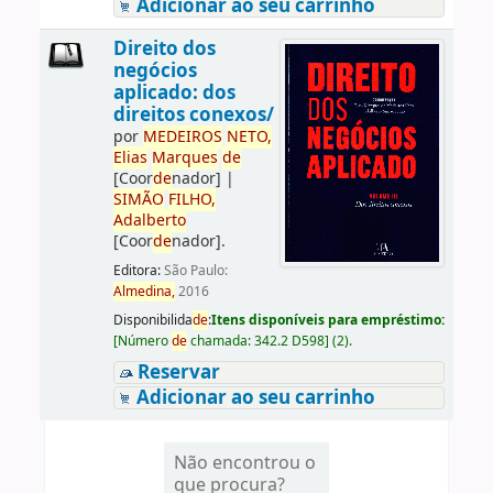
Adicionar ao seu carrinho
Direito dos
negócios
aplicado: dos
direitos conexos/
por
ME
DE
IROS
NETO,
Elias
Marques
de
[Coor
de
nador]
|
SIMÃO
FILHO,
Adalberto
[Coor
de
nador]
.
Editora:
São Paulo:
Almedina,
2016
Disponibilida
de
:
Itens disponíveis para empréstimo:
[
Número
de
chamada:
342.2 D598
]
(2).
Reservar
Adicionar ao seu carrinho
Não encontrou o
que procura?