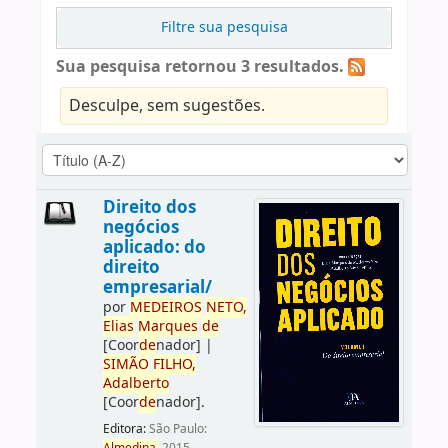
Filtre sua pesquisa
Sua pesquisa retornou 3 resultados.
Desculpe, sem sugestões.
Direito dos
negócios
aplicado: do
direito
empresarial/
por
ME
DE
IROS
NETO,
Elias
Marques
de
[Coor
de
nador]
|
SIMÃO
FILHO,
Adalberto
[Coor
de
nador]
.
Editora:
São Paulo: