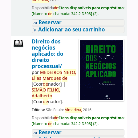
Almedina,
2015
Disponibilida
de
:
Itens disponíveis para empréstimo:
[
Número
de
chamada:
342.2 D598
]
(2).
Reservar
Adicionar ao seu carrinho
Direito dos
negócios
aplicado: do
direito
processual/
por
ME
DE
IROS
NETO,
Elias
Marques
de
[Coor
de
nador]
|
SIMÃO
FILHO,
Adalberto
[Coor
de
nador]
.
Editora:
São Paulo:
Almedina,
2016
Disponibilida
de
:
Itens disponíveis para empréstimo:
[
Número
de
chamada:
342.2 D598
]
(2).
Reservar