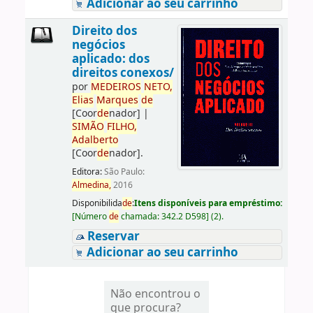
Adicionar ao seu carrinho
Direito dos
negócios
aplicado: dos
direitos conexos/
por
ME
DE
IROS
NETO,
Elias
Marques
de
[Coor
de
nador]
|
SIMÃO
FILHO,
Adalberto
[Coor
de
nador]
.
Editora:
São Paulo:
Almedina,
2016
Disponibilida
de
:
Itens disponíveis para empréstimo:
[
Número
de
chamada:
342.2 D598
]
(2).
Reservar
Adicionar ao seu carrinho
Não encontrou o
que procura?