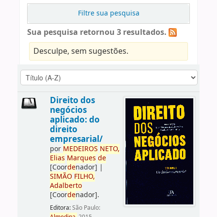
Filtre sua pesquisa
Sua pesquisa retornou 3 resultados.
Desculpe, sem sugestões.
Direito dos
negócios
aplicado: do
direito
empresarial/
por
ME
DE
IROS
NETO,
Elias
Marques
de
[Coor
de
nador]
|
SIMÃO
FILHO,
Adalberto
[Coor
de
nador]
.
Editora:
São Paulo: