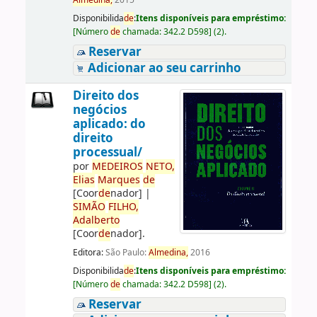
Almedina,
2015
Disponibilida
de
:
Itens disponíveis para empréstimo:
[
Número
de
chamada:
342.2 D598
]
(2).
Reservar
Adicionar ao seu carrinho
Direito dos
negócios
aplicado: do
direito
processual/
por
ME
DE
IROS
NETO,
Elias
Marques
de
[Coor
de
nador]
|
SIMÃO
FILHO,
Adalberto
[Coor
de
nador]
.
Editora:
São Paulo:
Almedina,
2016
Disponibilida
de
:
Itens disponíveis para empréstimo:
[
Número
de
chamada:
342.2 D598
]
(2).
Reservar