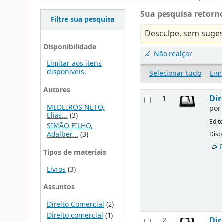
Sua pesquisa retorno
Filtre sua pesquisa
Desculpe, sem suges
Disponibilidade
Não realçar
Limitar aos itens
disponíveis.
Selecionar tudo
Lim
Autores
Dir
1.
MEDEIROS NETO,
po
Elias...
(3)
Edit
SIMÃO FILHO,
Adalber...
(3)
Disp
Tipos de materiais
Livros
(3)
Assuntos
Direito Comercial
(2)
Direito comercial
(1)
Dir
2.