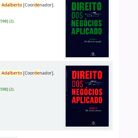
,
Adalberto
[Coor
de
nador]
.
D598
]
(2).
,
Adalberto
[Coor
de
nador]
.
D598
]
(2).