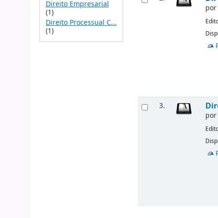
Direito Empresarial
po
(1)
Edit
Direito Processual C...
(1)
Disp
Dir
3.
po
Edit
Disp