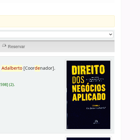
,
Adalberto
[Coor
de
nador]
.
D598
]
(2).