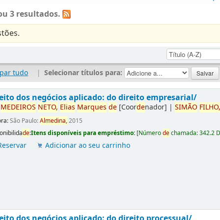
u 3 resultados.
tões.
par tudo
|
Selecionar títulos para:
eito dos negócios aplicado: do direito empresarial/
r
ME
DE
IROS
NETO,
Elias
Marques
de
[Coor
de
nador]
|
SIMÃO
FILHO
ora:
São Paulo:
Almedina,
2015
onibilida
de
:
Itens disponíveis para empréstimo:
[
Número
de
chamada:
342.2 
Reservar
Adicionar ao seu carrinho
eito dos negócios aplicado: do direito processual/