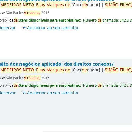
r
ME
DE
IROS
NETO,
Elias
Marques
de
[Coor
de
nador]
|
SIMÃO
FILHO
ora:
São Paulo:
Almedina,
2016
onibilida
de
:
Itens disponíveis para empréstimo:
[
Número
de
chamada:
342.2 
Reservar
Adicionar ao seu carrinho
eito dos negócios aplicado: dos direitos conexos/
r
ME
DE
IROS
NETO,
Elias
Marques
de
[Coor
de
nador]
|
SIMÃO
FILHO
ora:
São Paulo:
Almedina,
2016
onibilida
de
:
Itens disponíveis para empréstimo:
[
Número
de
chamada:
342.2 
Reservar
Adicionar ao seu carrinho