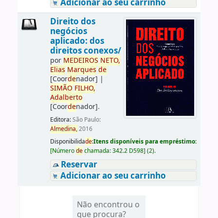
Adicionar ao seu carrinho
Direito dos
negócios
aplicado: dos
direitos conexos/
por
ME
DE
IROS
NETO,
Elias
Marques
de
[Coor
de
nador]
|
SIMÃO
FILHO,
Adalberto
[Coor
de
nador]
.
Editora:
São Paulo:
Almedina,
2016
Disponibilida
de
:
Itens disponíveis para empréstimo:
[
Número
de
chamada:
342.2 D598
]
(2).
Reservar
Adicionar ao seu carrinho
Não encontrou o
que procura?