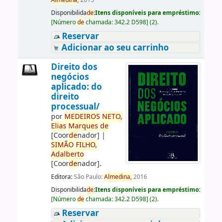
Almedina,
2015
Disponibilida
de
:
Itens disponíveis para empréstimo:
[
Número
de
chamada:
342.2 D598
]
(2).
Reservar
Adicionar ao seu carrinho
Direito dos
negócios
aplicado: do
direito
processual/
por
ME
DE
IROS
NETO,
Elias
Marques
de
[Coor
de
nador]
|
SIMÃO
FILHO,
Adalberto
[Coor
de
nador]
.
Editora:
São Paulo:
Almedina,
2016
Disponibilida
de
:
Itens disponíveis para empréstimo:
[
Número
de
chamada:
342.2 D598
]
(2).
Reservar