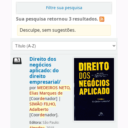
Filtre sua pesquisa
Sua pesquisa retornou 3 resultados.
Desculpe, sem sugestões.
Direito dos
negócios
aplicado: do
direito
empresarial/
por
ME
DE
IROS
NETO,
Elias
Marques
de
[Coor
de
nador]
|
SIMÃO
FILHO,
Adalberto
[Coor
de
nador]
.
Editora:
São Paulo: