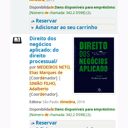
Almedina,
2015
Disponibilida
de
:
Itens disponíveis para empréstimo:
[
Número
de
chamada:
342.2 D598
]
(2).
Reservar
Adicionar ao seu carrinho
Direito dos
negócios
aplicado: do
direito
processual/
por
ME
DE
IROS
NETO,
Elias
Marques
de
[Coor
de
nador]
|
SIMÃO
FILHO,
Adalberto
[Coor
de
nador]
.
Editora:
São Paulo:
Almedina,
2016
Disponibilida
de
:
Itens disponíveis para empréstimo:
[
Número
de
chamada:
342.2 D598
]
(2).
Reservar