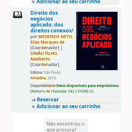
Adicionar ao seu carrinho
Direito dos
negócios
aplicado: dos
direitos conexos/
por
ME
DE
IROS
NETO,
Elias
Marques
de
[Coor
de
nador]
|
SIMÃO
FILHO,
Adalberto
[Coor
de
nador]
.
Editora:
São Paulo:
Almedina,
2016
Disponibilida
de
:
Itens disponíveis para empréstimo:
[
Número
de
chamada:
342.2 D598
]
(2).
Reservar
Adicionar ao seu carrinho
Não encontrou o
que procura?