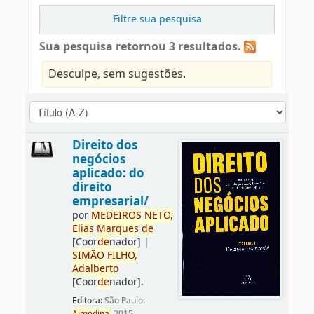
Filtre sua pesquisa
Sua pesquisa retornou 3 resultados.
Desculpe, sem sugestões.
Direito dos
negócios
aplicado: do
direito
empresarial/
por
ME
DE
IROS
NETO,
Elias
Marques
de
[Coor
de
nador]
|
SIMÃO
FILHO,
Adalberto
[Coor
de
nador]
.
Editora:
São Paulo: