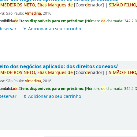
r
ME
DE
IROS
NETO,
Elias
Marques
de
[Coor
de
nador]
|
SIMÃO
FILHO
ora:
São Paulo:
Almedina,
2016
onibilida
de
:
Itens disponíveis para empréstimo:
[
Número
de
chamada:
342.2 
Reservar
Adicionar ao seu carrinho
eito dos negócios aplicado: dos direitos conexos/
r
ME
DE
IROS
NETO,
Elias
Marques
de
[Coor
de
nador]
|
SIMÃO
FILHO
ora:
São Paulo:
Almedina,
2016
onibilida
de
:
Itens disponíveis para empréstimo:
[
Número
de
chamada:
342.2 
Reservar
Adicionar ao seu carrinho