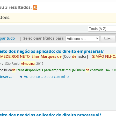
u 3 resultados.
tões.
par tudo
|
Selecionar títulos para:
eito dos negócios aplicado: do direito empresarial/
r
ME
DE
IROS
NETO,
Elias
Marques
de
[Coor
de
nador]
|
SIMÃO
FILHO
ora:
São Paulo:
Almedina,
2015
onibilida
de
:
Itens disponíveis para empréstimo:
[
Número
de
chamada:
342.2 
Reservar
Adicionar ao seu carrinho
eito dos negócios aplicado: do direito processual/