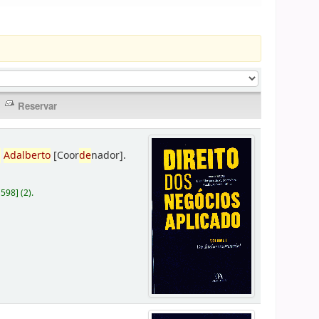
,
Adalberto
[Coor
de
nador]
.
D598
]
(2).