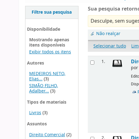
Sua pesquisa retorno
Filtre sua pesquisa
Desculpe, sem suges
Disponibilidade
Não realçar
Mostrando apenas
itens disponíveis
Selecionar tudo
Lim
Exibir todos os itens
Dir
1.
Autores
po
MEDEIROS NETO,
Edit
Elias...
(3)
Disp
SIMÃO FILHO,
Adalber...
(3)
Tipos de materiais
Livros
(3)
Assuntos
Direito Comercial
(2)
Dir
2.