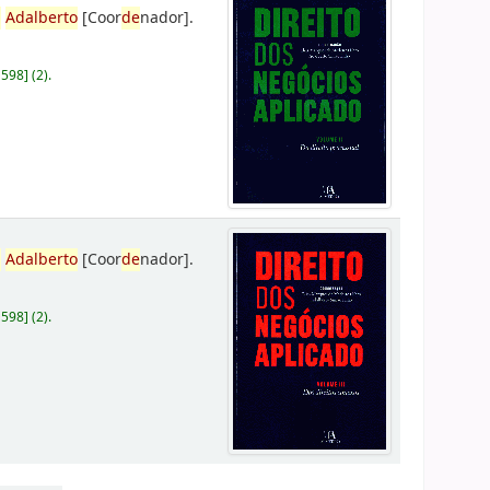
,
Adalberto
[Coor
de
nador]
.
D598
]
(2).
,
Adalberto
[Coor
de
nador]
.
D598
]
(2).