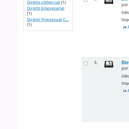
Direito comercial
(1)
po
Direito Empresarial
Edit
(1)
Direito Processual C...
Disp
(1)
Dir
3.
po
Edit
Disp