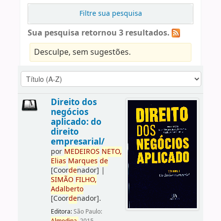
Filtre sua pesquisa
Sua pesquisa retornou 3 resultados.
Desculpe, sem sugestões.
Direito dos
negócios
aplicado: do
direito
empresarial/
por
ME
DE
IROS
NETO,
Elias
Marques
de
[Coor
de
nador]
|
SIMÃO
FILHO,
Adalberto
[Coor
de
nador]
.
Editora:
São Paulo: