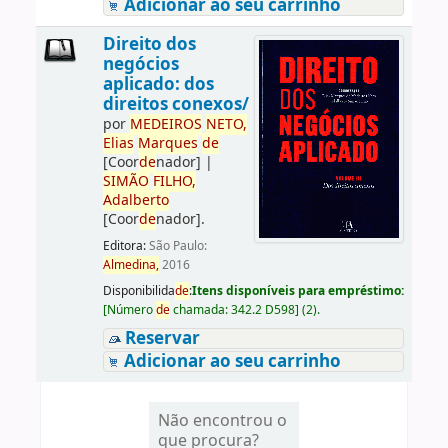
Adicionar ao seu carrinho
Direito dos
negócios
aplicado: dos
direitos conexos/
por
ME
DE
IROS
NETO,
Elias
Marques
de
[Coor
de
nador]
|
SIMÃO
FILHO,
Adalberto
[Coor
de
nador]
.
Editora:
São Paulo:
Almedina,
2016
Disponibilida
de
:
Itens disponíveis para empréstimo:
[
Número
de
chamada:
342.2 D598
]
(2).
Reservar
Adicionar ao seu carrinho
Não encontrou o
que procura?