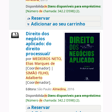
Almedina,
2015
Disponibilida
de
:
Itens disponíveis para empréstimo:
[
Número
de
chamada:
342.2 D598
]
(2).
Reservar
Adicionar ao seu carrinho
Direito dos
negócios
aplicado: do
direito
processual/
por
ME
DE
IROS
NETO,
Elias
Marques
de
[Coor
de
nador]
|
SIMÃO
FILHO,
Adalberto
[Coor
de
nador]
.
Editora:
São Paulo:
Almedina,
2016
Disponibilida
de
:
Itens disponíveis para empréstimo:
[
Número
de
chamada:
342.2 D598
]
(2).
Reservar