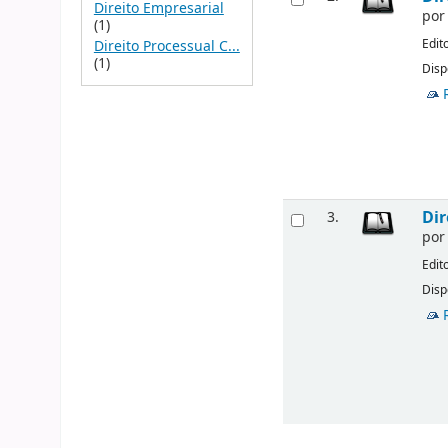
Direito Empresarial
po
(1)
Edit
Direito Processual C...
(1)
Disp
Dir
3.
po
Edit
Disp