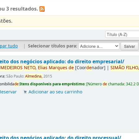
u 3 resultados.
tões.
par tudo
|
Selecionar títulos para:
eito dos negócios aplicado: do direito empresarial/
r
ME
DE
IROS
NETO,
Elias
Marques
de
[Coor
de
nador]
|
SIMÃO
FILHO
ora:
São Paulo:
Almedina,
2015
onibilida
de
:
Itens disponíveis para empréstimo:
[
Número
de
chamada:
342.2 
Reservar
Adicionar ao seu carrinho
eito dos negócios aplicado: do direito processual/