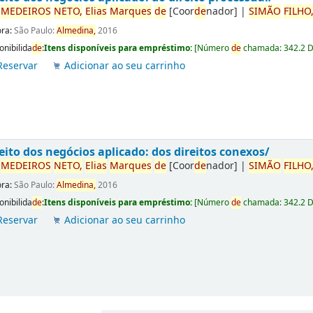
r
ME
DE
IROS
NETO,
Elias
Marques
de
[Coor
de
nador]
|
SIMÃO
FILHO
ora:
São Paulo:
Almedina,
2016
onibilida
de
:
Itens disponíveis para empréstimo:
[
Número
de
chamada:
342.2 
Reservar
Adicionar ao seu carrinho
eito dos negócios aplicado: dos direitos conexos/
r
ME
DE
IROS
NETO,
Elias
Marques
de
[Coor
de
nador]
|
SIMÃO
FILHO
ora:
São Paulo:
Almedina,
2016
onibilida
de
:
Itens disponíveis para empréstimo:
[
Número
de
chamada:
342.2 
Reservar
Adicionar ao seu carrinho