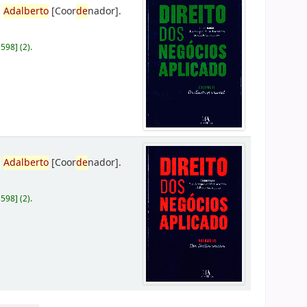
,
Adalberto
[Coor
de
nador]
.
D598
]
(2).
,
Adalberto
[Coor
de
nador]
.
D598
]
(2).