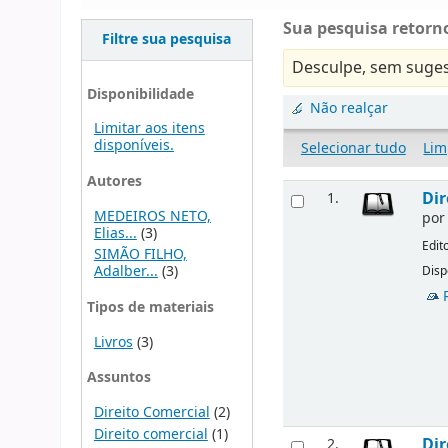
Sua pesquisa retorno
Filtre sua pesquisa
Desculpe, sem suges
Disponibilidade
Não realçar
Limitar aos itens
disponíveis.
Selecionar tudo
Lim
Autores
Dir
1.
MEDEIROS NETO,
po
Elias...
(3)
Edit
SIMÃO FILHO,
Adalber...
(3)
Disp
Tipos de materiais
Livros
(3)
Assuntos
Direito Comercial
(2)
Direito comercial
(1)
Dir
2.