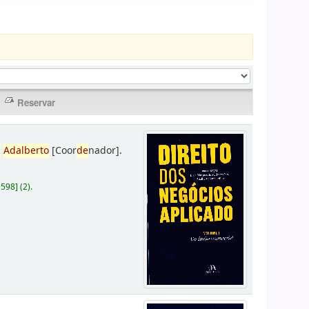
,
Adalberto
[Coor
de
nador]
.
D598
]
(2).