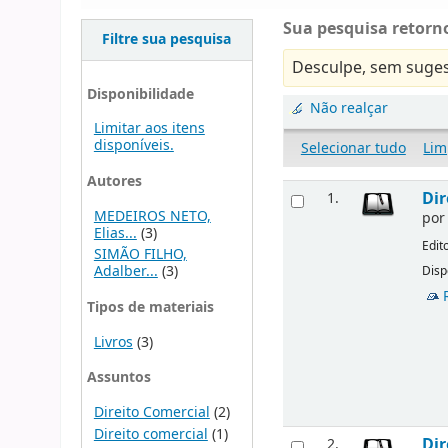
Sua pesquisa retorno
Filtre sua pesquisa
Desculpe, sem suges
Disponibilidade
Não realçar
Limitar aos itens
disponíveis.
Selecionar tudo
Lim
Autores
Dir
1.
MEDEIROS NETO,
po
Elias...
(3)
Edit
SIMÃO FILHO,
Adalber...
(3)
Disp
Tipos de materiais
Livros
(3)
Assuntos
Direito Comercial
(2)
Direito comercial
(1)
Dir
2.