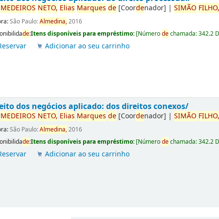
r
ME
DE
IROS
NETO,
Elias
Marques
de
[Coor
de
nador]
|
SIMÃO
FILHO
ora:
São Paulo:
Almedina,
2016
onibilida
de
:
Itens disponíveis para empréstimo:
[
Número
de
chamada:
342.2 
Reservar
Adicionar ao seu carrinho
eito dos negócios aplicado: dos direitos conexos/
r
ME
DE
IROS
NETO,
Elias
Marques
de
[Coor
de
nador]
|
SIMÃO
FILHO
ora:
São Paulo:
Almedina,
2016
onibilida
de
:
Itens disponíveis para empréstimo:
[
Número
de
chamada:
342.2 
Reservar
Adicionar ao seu carrinho