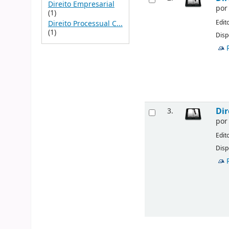
Direito Empresarial
po
(1)
Edit
Direito Processual C...
(1)
Disp
Dir
3.
po
Edit
Disp