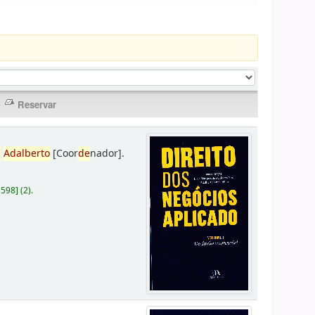
,
Adalberto
[Coor
de
nador]
.
D598
]
(2).