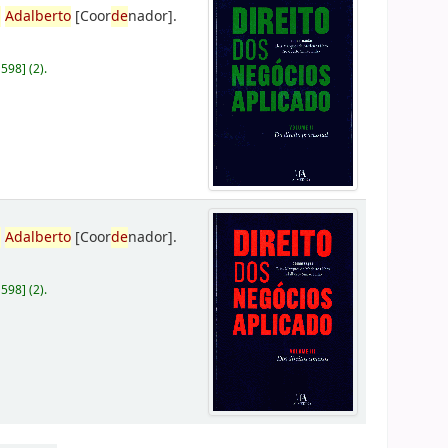
,
Adalberto
[Coor
de
nador]
.
D598
]
(2).
,
Adalberto
[Coor
de
nador]
.
D598
]
(2).