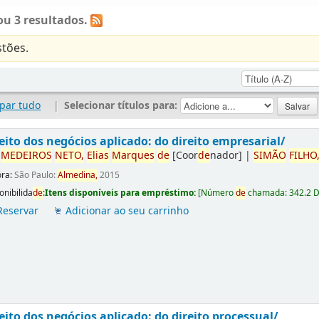
u 3 resultados.
tões.
par tudo
|
Selecionar títulos para:
eito dos negócios aplicado: do direito empresarial/
r
ME
DE
IROS
NETO,
Elias
Marques
de
[Coor
de
nador]
|
SIMÃO
FILHO
ora:
São Paulo:
Almedina,
2015
onibilida
de
:
Itens disponíveis para empréstimo:
[
Número
de
chamada:
342.2 
Reservar
Adicionar ao seu carrinho
eito dos negócios aplicado: do direito processual/