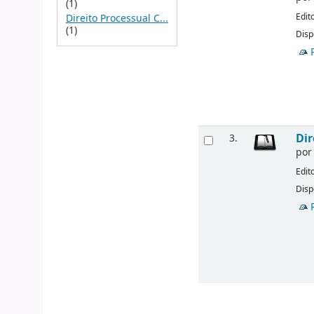
(1)
Edit
Direito Processual C...
(1)
Disp
Dir
3.
po
Edit
Disp