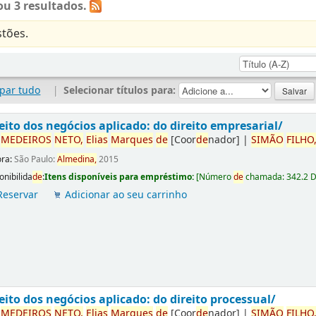
u 3 resultados.
tões.
par tudo
|
Selecionar títulos para:
eito dos negócios aplicado: do direito empresarial/
r
ME
DE
IROS
NETO,
Elias
Marques
de
[Coor
de
nador]
|
SIMÃO
FILHO
ora:
São Paulo:
Almedina,
2015
onibilida
de
:
Itens disponíveis para empréstimo:
[
Número
de
chamada:
342.2 
Reservar
Adicionar ao seu carrinho
eito dos negócios aplicado: do direito processual/
r
ME
DE
IROS
NETO,
Elias
Marques
de
[Coor
de
nador]
|
SIMÃO
FILHO