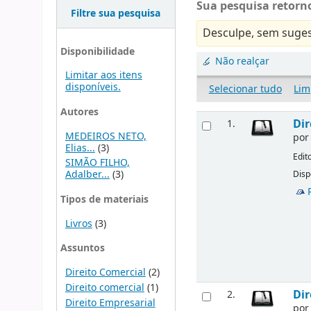
Sua pesquisa retorno
Filtre sua pesquisa
Desculpe, sem suges
Disponibilidade
Não realçar
Limitar aos itens
disponíveis.
Selecionar tudo
Lim
Autores
Dir
1.
MEDEIROS NETO,
po
Elias...
(3)
Edit
SIMÃO FILHO,
Adalber...
(3)
Disp
Tipos de materiais
Livros
(3)
Assuntos
Direito Comercial
(2)
Direito comercial
(1)
Dir
2.
Direito Empresarial
po