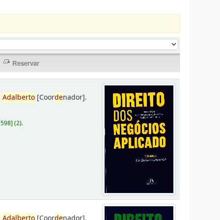
,
Adalberto
[Coor
de
nador]
.
D598
]
(2).
,
Adalberto
[Coor
de
nador]
.