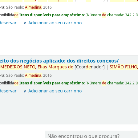
ora:
São Paulo:
Almedina,
2016
onibilida
de
:
Itens disponíveis para empréstimo:
[
Número
de
chamada:
342.2 
Reservar
Adicionar ao seu carrinho
eito dos negócios aplicado: dos direitos conexos/
r
ME
DE
IROS
NETO,
Elias
Marques
de
[Coor
de
nador]
|
SIMÃO
FILHO
ora:
São Paulo:
Almedina,
2016
onibilida
de
:
Itens disponíveis para empréstimo:
[
Número
de
chamada:
342.2 
Reservar
Adicionar ao seu carrinho
Não encontrou o que procura?