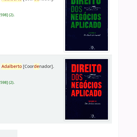
D598
]
(2).
,
Adalberto
[Coor
de
nador]
.
D598
]
(2).