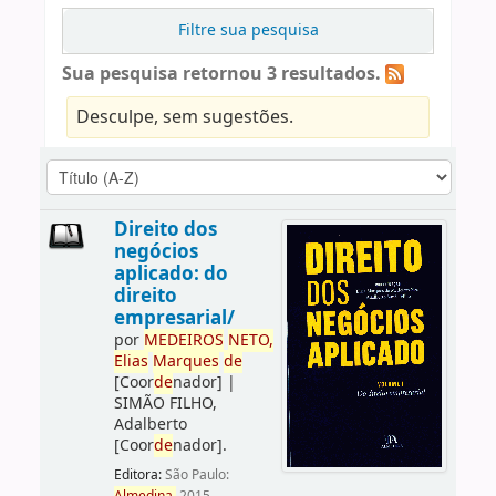
Filtre sua pesquisa
Sua pesquisa retornou 3 resultados.
Desculpe, sem sugestões.
Direito dos
negócios
aplicado: do
direito
empresarial/
por
ME
DE
IROS
NETO,
Elias
Marques
de
[Coor
de
nador]
|
SIMÃO FILHO,
Adalberto
[Coor
de
nador]
.
Editora:
São Paulo: