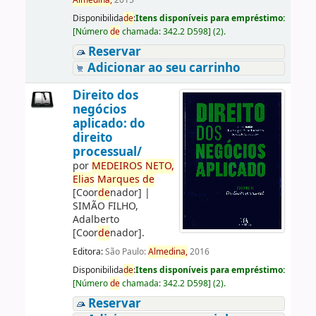
Almedina,
2015
Disponibilida
de
:
Itens disponíveis para empréstimo:
[
Número
de
chamada:
342.2 D598
]
(2).
Reservar
Adicionar ao seu carrinho
Direito dos
negócios
aplicado: do
direito
processual/
por
ME
DE
IROS
NETO,
Elias
Marques
de
[Coor
de
nador]
|
SIMÃO FILHO,
Adalberto
[Coor
de
nador]
.
Editora:
São Paulo:
Almedina,
2016
Disponibilida
de
:
Itens disponíveis para empréstimo:
[
Número
de
chamada:
342.2 D598
]
(2).
Reservar