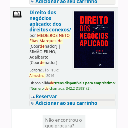
Adicionar ao seu carrinho
Direito dos
negócios
aplicado: dos
direitos conexos/
por
ME
DE
IROS
NETO,
Elias
Marques
de
[Coor
de
nador]
|
SIMÃO FILHO,
Adalberto
[Coor
de
nador]
.
Editora:
São Paulo:
Almedina,
2016
Disponibilida
de
:
Itens disponíveis para empréstimo:
[
Número
de
chamada:
342.2 D598
]
(2).
Reservar
Adicionar ao seu carrinho
Não encontrou o
que procura?