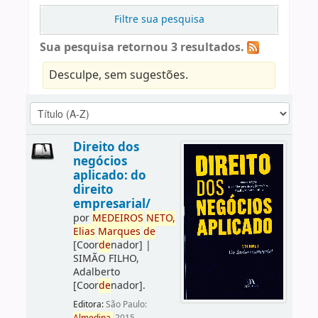
Filtre sua pesquisa
Sua pesquisa retornou 3 resultados.
Desculpe, sem sugestões.
Direito dos
negócios
aplicado: do
direito
empresarial/
por
ME
DE
IROS
NETO,
Elias
Marques
de
[Coor
de
nador]
|
SIMÃO FILHO,
Adalberto
[Coor
de
nador]
.
Editora:
São Paulo: