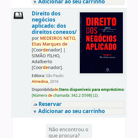
Adicionar ao seu carrinho
Direito dos
negócios
aplicado: dos
direitos conexos/
por
ME
DE
IROS
NETO,
Elias
Marques
de
[Coor
de
nador]
|
SIMÃO FILHO,
Adalberto
[Coor
de
nador]
.
Editora:
São Paulo:
Almedina,
2016
Disponibilida
de
:
Itens disponíveis para empréstimo:
[
Número
de
chamada:
342.2 D598
]
(2).
Reservar
Adicionar ao seu carrinho
Não encontrou o
que procura?