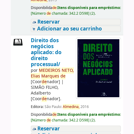
Almedina,
2015
Disponibilida
de
:
Itens disponíveis para empréstimo:
[
Número
de
chamada:
342.2 D598
]
(2).
Reservar
Adicionar ao seu carrinho
Direito dos
negócios
aplicado: do
direito
processual/
por
ME
DE
IROS
NETO,
Elias
Marques
de
[Coor
de
nador]
|
SIMÃO FILHO,
Adalberto
[Coor
de
nador]
.
Editora:
São Paulo:
Almedina,
2016
Disponibilida
de
:
Itens disponíveis para empréstimo:
[
Número
de
chamada:
342.2 D598
]
(2).
Reservar