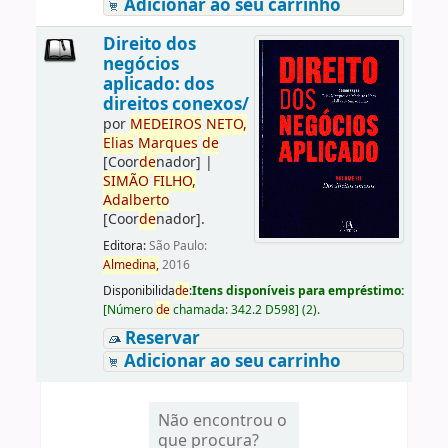
Adicionar ao seu carrinho
Direito dos
negócios
aplicado: dos
direitos conexos/
por
ME
DE
IROS
NETO,
Elias
Marques
de
[Coor
de
nador]
|
SIMÃO
FILHO,
Adalberto
[Coor
de
nador]
.
Editora:
São Paulo:
Almedina,
2016
Disponibilida
de
:
Itens disponíveis para empréstimo:
[
Número
de
chamada:
342.2 D598
]
(2).
Reservar
Adicionar ao seu carrinho
Não encontrou o
que procura?