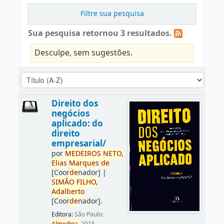
Filtre sua pesquisa
Sua pesquisa retornou 3 resultados.
Desculpe, sem sugestões.
Direito dos
negócios
aplicado: do
direito
empresarial/
por
ME
DE
IROS
NETO,
Elias
Marques
de
[Coor
de
nador]
|
SIMÃO
FILHO,
Adalberto
[Coor
de
nador]
.
Editora:
São Paulo: