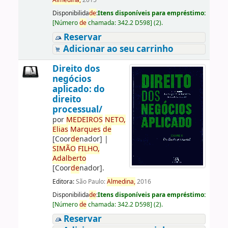
Almedina,
2015
Disponibilida
de
:
Itens disponíveis para empréstimo:
[
Número
de
chamada:
342.2 D598
]
(2).
Reservar
Adicionar ao seu carrinho
Direito dos
negócios
aplicado: do
direito
processual/
por
ME
DE
IROS
NETO,
Elias
Marques
de
[Coor
de
nador]
|
SIMÃO
FILHO,
Adalberto
[Coor
de
nador]
.
Editora:
São Paulo:
Almedina,
2016
Disponibilida
de
:
Itens disponíveis para empréstimo:
[
Número
de
chamada:
342.2 D598
]
(2).
Reservar