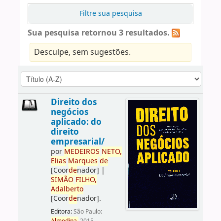
Filtre sua pesquisa
Sua pesquisa retornou 3 resultados.
Desculpe, sem sugestões.
Direito dos
negócios
aplicado: do
direito
empresarial/
por
ME
DE
IROS
NETO,
Elias
Marques
de
[Coor
de
nador]
|
SIMÃO
FILHO,
Adalberto
[Coor
de
nador]
.
Editora:
São Paulo: