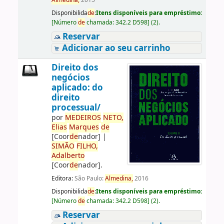
Almedina,
2015
Disponibilida
de
:
Itens disponíveis para empréstimo:
[
Número
de
chamada:
342.2 D598
]
(2).
Reservar
Adicionar ao seu carrinho
Direito dos
negócios
aplicado: do
direito
processual/
por
ME
DE
IROS
NETO,
Elias
Marques
de
[Coor
de
nador]
|
SIMÃO
FILHO,
Adalberto
[Coor
de
nador]
.
Editora:
São Paulo:
Almedina,
2016
Disponibilida
de
:
Itens disponíveis para empréstimo:
[
Número
de
chamada:
342.2 D598
]
(2).
Reservar