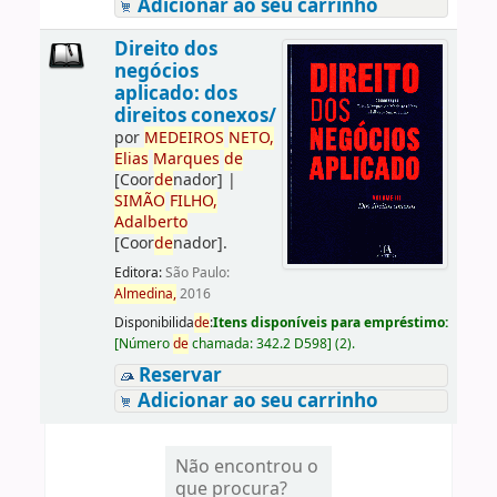
Adicionar ao seu carrinho
Direito dos
negócios
aplicado: dos
direitos conexos/
por
ME
DE
IROS
NETO,
Elias
Marques
de
[Coor
de
nador]
|
SIMÃO
FILHO,
Adalberto
[Coor
de
nador]
.
Editora:
São Paulo:
Almedina,
2016
Disponibilida
de
:
Itens disponíveis para empréstimo:
[
Número
de
chamada:
342.2 D598
]
(2).
Reservar
Adicionar ao seu carrinho
Não encontrou o
que procura?