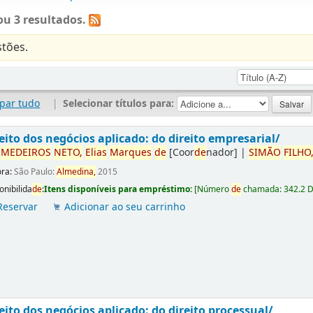
u 3 resultados.
tões.
par tudo
|
Selecionar títulos para:
eito dos negócios aplicado: do direito empresarial/
r
ME
DE
IROS
NETO,
Elias
Marques
de
[Coor
de
nador]
|
SIMÃO
FILHO
ora:
São Paulo:
Almedina,
2015
onibilida
de
:
Itens disponíveis para empréstimo:
[
Número
de
chamada:
342.2 
Reservar
Adicionar ao seu carrinho
eito dos negócios aplicado: do direito processual/