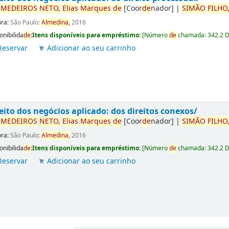
r
ME
DE
IROS
NETO,
Elias
Marques
de
[Coor
de
nador]
|
SIMÃO
FILHO
ora:
São Paulo:
Almedina,
2016
onibilida
de
:
Itens disponíveis para empréstimo:
[
Número
de
chamada:
342.2 
Reservar
Adicionar ao seu carrinho
eito dos negócios aplicado: dos direitos conexos/
r
ME
DE
IROS
NETO,
Elias
Marques
de
[Coor
de
nador]
|
SIMÃO
FILHO
ora:
São Paulo:
Almedina,
2016
onibilida
de
:
Itens disponíveis para empréstimo:
[
Número
de
chamada:
342.2 
Reservar
Adicionar ao seu carrinho