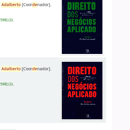
,
Adalberto
[Coor
de
nador]
.
D598
]
(2).
,
Adalberto
[Coor
de
nador]
.
D598
]
(2).