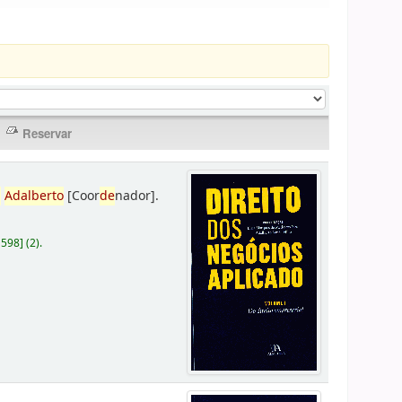
,
Adalberto
[Coor
de
nador]
.
D598
]
(2).