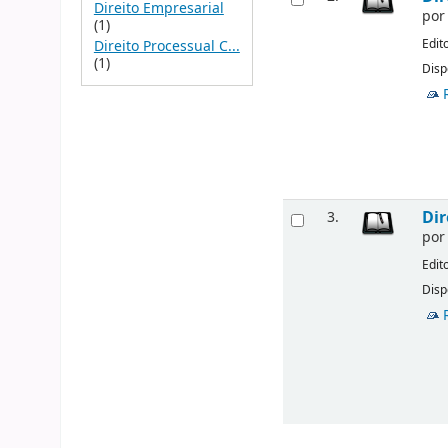
Direito Empresarial
po
(1)
Edit
Direito Processual C...
(1)
Disp
Dir
3.
po
Edit
Disp