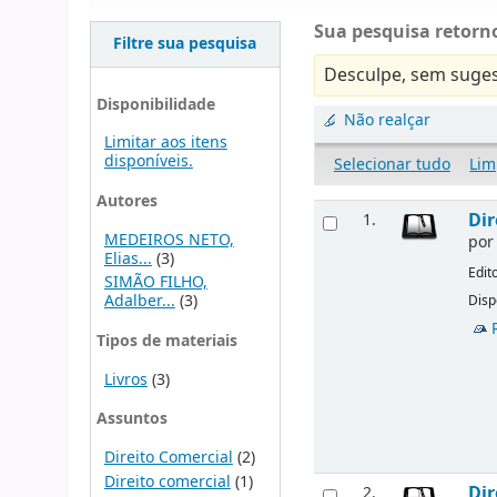
Sua pesquisa retorno
Filtre sua pesquisa
Desculpe, sem suges
Disponibilidade
Não realçar
Limitar aos itens
disponíveis.
Selecionar tudo
Lim
Autores
Dir
1.
MEDEIROS NETO,
po
Elias...
(3)
Edit
SIMÃO FILHO,
Adalber...
(3)
Disp
Tipos de materiais
Livros
(3)
Assuntos
Direito Comercial
(2)
Direito comercial
(1)
Dir
2.