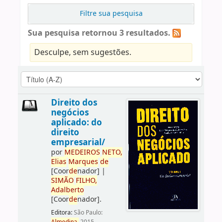
Filtre sua pesquisa
Sua pesquisa retornou 3 resultados.
Desculpe, sem sugestões.
Direito dos
negócios
aplicado: do
direito
empresarial/
por
ME
DE
IROS
NETO,
Elias
Marques
de
[Coor
de
nador]
|
SIMÃO
FILHO,
Adalberto
[Coor
de
nador]
.
Editora:
São Paulo: