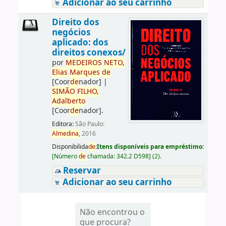
Adicionar ao seu carrinho
Direito dos
negócios
aplicado: dos
direitos conexos/
por
ME
DE
IROS
NETO,
Elias
Marques
de
[Coor
de
nador]
|
SIMÃO
FILHO,
Adalberto
[Coor
de
nador]
.
Editora:
São Paulo:
Almedina,
2016
Disponibilida
de
:
Itens disponíveis para empréstimo:
[
Número
de
chamada:
342.2 D598
]
(2).
Reservar
Adicionar ao seu carrinho
Não encontrou o
que procura?