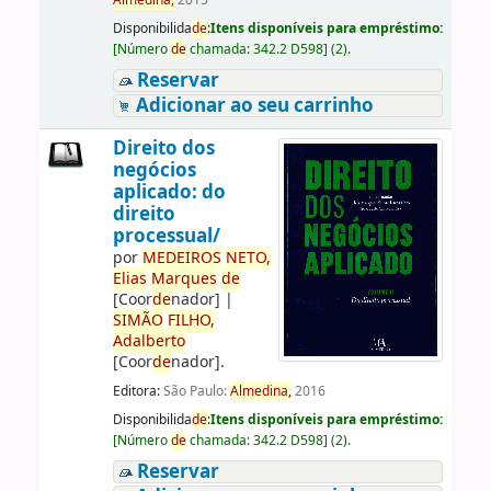
Almedina,
2015
Disponibilida
de
:
Itens disponíveis para empréstimo:
[
Número
de
chamada:
342.2 D598
]
(2).
Reservar
Adicionar ao seu carrinho
Direito dos
negócios
aplicado: do
direito
processual/
por
ME
DE
IROS
NETO,
Elias
Marques
de
[Coor
de
nador]
|
SIMÃO
FILHO,
Adalberto
[Coor
de
nador]
.
Editora:
São Paulo:
Almedina,
2016
Disponibilida
de
:
Itens disponíveis para empréstimo:
[
Número
de
chamada:
342.2 D598
]
(2).
Reservar