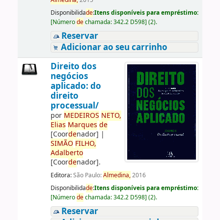
Almedina,
2015
Disponibilida
de
:
Itens disponíveis para empréstimo:
[
Número
de
chamada:
342.2 D598
]
(2).
Reservar
Adicionar ao seu carrinho
Direito dos
negócios
aplicado: do
direito
processual/
por
ME
DE
IROS
NETO,
Elias
Marques
de
[Coor
de
nador]
|
SIMÃO
FILHO,
Adalberto
[Coor
de
nador]
.
Editora:
São Paulo:
Almedina,
2016
Disponibilida
de
:
Itens disponíveis para empréstimo:
[
Número
de
chamada:
342.2 D598
]
(2).
Reservar