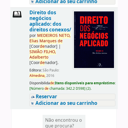
Adicionar ao seu carrinho
Direito dos
negócios
aplicado: dos
direitos conexos/
por
ME
DE
IROS
NETO,
Elias
Marques
de
[Coor
de
nador]
|
SIMÃO
FILHO,
Adalberto
[Coor
de
nador]
.
Editora:
São Paulo:
Almedina,
2016
Disponibilida
de
:
Itens disponíveis para empréstimo:
[
Número
de
chamada:
342.2 D598
]
(2).
Reservar
Adicionar ao seu carrinho
Não encontrou o
que procura?