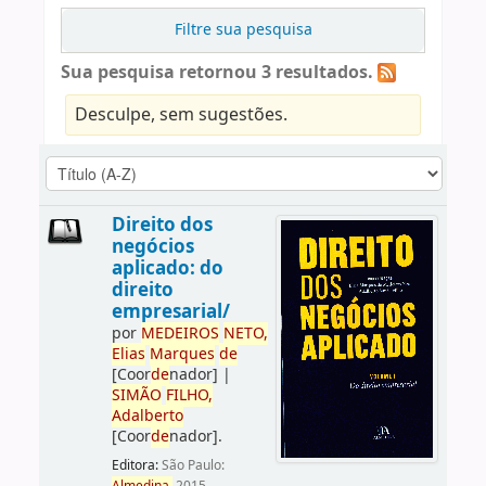
Filtre sua pesquisa
Sua pesquisa retornou 3 resultados.
Desculpe, sem sugestões.
Direito dos
negócios
aplicado: do
direito
empresarial/
por
ME
DE
IROS
NETO,
Elias
Marques
de
[Coor
de
nador]
|
SIMÃO
FILHO,
Adalberto
[Coor
de
nador]
.
Editora:
São Paulo: