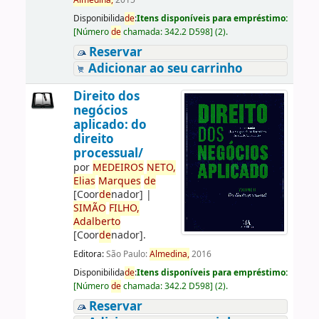
Almedina,
2015
Disponibilida
de
:
Itens disponíveis para empréstimo:
[
Número
de
chamada:
342.2 D598
]
(2).
Reservar
Adicionar ao seu carrinho
Direito dos
negócios
aplicado: do
direito
processual/
por
ME
DE
IROS
NETO,
Elias
Marques
de
[Coor
de
nador]
|
SIMÃO
FILHO,
Adalberto
[Coor
de
nador]
.
Editora:
São Paulo:
Almedina,
2016
Disponibilida
de
:
Itens disponíveis para empréstimo:
[
Número
de
chamada:
342.2 D598
]
(2).
Reservar