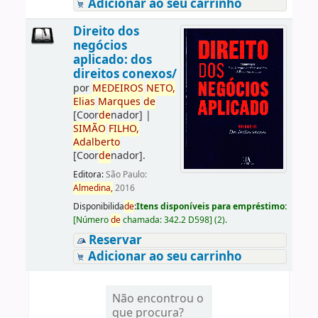
Adicionar ao seu carrinho
Direito dos
negócios
aplicado: dos
direitos conexos/
por
ME
DE
IROS
NETO,
Elias
Marques
de
[Coor
de
nador]
|
SIMÃO
FILHO,
Adalberto
[Coor
de
nador]
.
Editora:
São Paulo:
Almedina,
2016
Disponibilida
de
:
Itens disponíveis para empréstimo:
[
Número
de
chamada:
342.2 D598
]
(2).
Reservar
Adicionar ao seu carrinho
Não encontrou o
que procura?