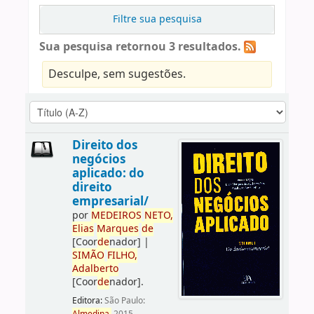
Filtre sua pesquisa
Sua pesquisa retornou 3 resultados.
Desculpe, sem sugestões.
Direito dos
negócios
aplicado: do
direito
empresarial/
por
ME
DE
IROS
NETO,
Elias
Marques
de
[Coor
de
nador]
|
SIMÃO
FILHO,
Adalberto
[Coor
de
nador]
.
Editora:
São Paulo: