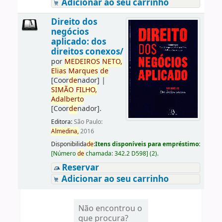
Adicionar ao seu carrinho
Direito dos
negócios
aplicado: dos
direitos conexos/
por
ME
DE
IROS
NETO,
Elias
Marques
de
[Coor
de
nador]
|
SIMÃO
FILHO,
Adalberto
[Coor
de
nador]
.
Editora:
São Paulo:
Almedina,
2016
Disponibilida
de
:
Itens disponíveis para empréstimo:
[
Número
de
chamada:
342.2 D598
]
(2).
Reservar
Adicionar ao seu carrinho
Não encontrou o
que procura?