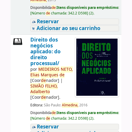
Almedina,
2015
Disponibilida
de
:
Itens disponíveis para empréstimo:
[
Número
de
chamada:
342.2 D598
]
(2).
Reservar
Adicionar ao seu carrinho
Direito dos
negócios
aplicado: do
direito
processual/
por
ME
DE
IROS
NETO,
Elias
Marques
de
[Coor
de
nador]
|
SIMÃO
FILHO,
Adalberto
[Coor
de
nador]
.
Editora:
São Paulo:
Almedina,
2016
Disponibilida
de
:
Itens disponíveis para empréstimo:
[
Número
de
chamada:
342.2 D598
]
(2).
Reservar