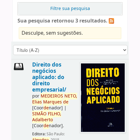
Filtre sua pesquisa
Sua pesquisa retornou 3 resultados.
Desculpe, sem sugestões.
Direito dos
negócios
aplicado: do
direito
empresarial/
por
ME
DE
IROS
NETO,
Elias
Marques
de
[Coor
de
nador]
|
SIMÃO
FILHO,
Adalberto
[Coor
de
nador]
.
Editora:
São Paulo: