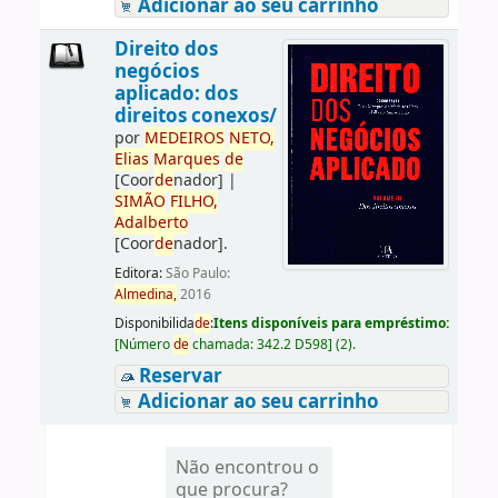
Adicionar ao seu carrinho
Direito dos
negócios
aplicado: dos
direitos conexos/
por
ME
DE
IROS
NETO,
Elias
Marques
de
[Coor
de
nador]
|
SIMÃO
FILHO,
Adalberto
[Coor
de
nador]
.
Editora:
São Paulo:
Almedina,
2016
Disponibilida
de
:
Itens disponíveis para empréstimo:
[
Número
de
chamada:
342.2 D598
]
(2).
Reservar
Adicionar ao seu carrinho
Não encontrou o
que procura?