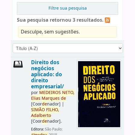
Filtre sua pesquisa
Sua pesquisa retornou 3 resultados.
Desculpe, sem sugestões.
Direito dos
negócios
aplicado: do
direito
empresarial/
por
ME
DE
IROS
NETO,
Elias
Marques
de
[Coor
de
nador]
|
SIMÃO
FILHO,
Adalberto
[Coor
de
nador]
.
Editora:
São Paulo: