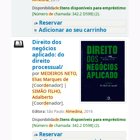
Almedina,
2015
Disponibilida
de
:
Itens disponíveis para empréstimo:
[
Número
de
chamada:
342.2 D598
]
(2).
Reservar
Adicionar ao seu carrinho
Direito dos
negócios
aplicado: do
direito
processual/
por
ME
DE
IROS
NETO,
Elias
Marques
de
[Coor
de
nador]
|
SIMÃO
FILHO,
Adalberto
[Coor
de
nador]
.
Editora:
São Paulo:
Almedina,
2016
Disponibilida
de
:
Itens disponíveis para empréstimo:
[
Número
de
chamada:
342.2 D598
]
(2).
Reservar