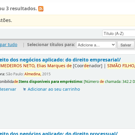
u 3 resultados.
tões.
par tudo
|
Selecionar títulos para:
eito dos negócios aplicado: do direito empresarial/
r
ME
DE
IROS
NETO,
Elias
Marques
de
[Coor
de
nador]
|
SIMÃO
FILHO
ora:
São Paulo:
Almedina,
2015
onibilida
de
:
Itens disponíveis para empréstimo:
[
Número
de
chamada:
342.2 
Reservar
Adicionar ao seu carrinho
eito dos negócios aplicado: do direito processual/