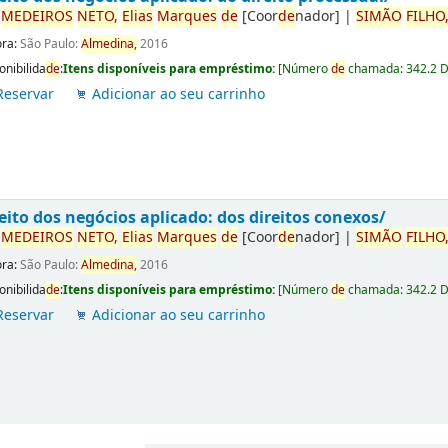
r
ME
DE
IROS
NETO,
Elias
Marques
de
[Coor
de
nador]
|
SIMÃO
FILHO
ora:
São Paulo:
Almedina,
2016
onibilida
de
:
Itens disponíveis para empréstimo:
[
Número
de
chamada:
342.2 
Reservar
Adicionar ao seu carrinho
eito dos negócios aplicado: dos direitos conexos/
r
ME
DE
IROS
NETO,
Elias
Marques
de
[Coor
de
nador]
|
SIMÃO
FILHO
ora:
São Paulo:
Almedina,
2016
onibilida
de
:
Itens disponíveis para empréstimo:
[
Número
de
chamada:
342.2 
Reservar
Adicionar ao seu carrinho