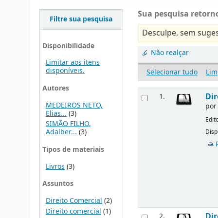
Sua pesquisa retorno
Filtre sua pesquisa
Desculpe, sem suges
Disponibilidade
Não realçar
Limitar aos itens
disponíveis.
Selecionar tudo
Lim
Autores
Dir
1.
MEDEIROS NETO,
po
Elias...
(3)
Edit
SIMÃO FILHO,
Adalber...
(3)
Disp
Tipos de materiais
Livros
(3)
Assuntos
Direito Comercial
(2)
Direito comercial
(1)
Dir
2.