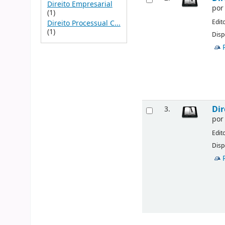
Direito Empresarial
po
(1)
Edit
Direito Processual C...
(1)
Disp
Dir
3.
po
Edit
Disp