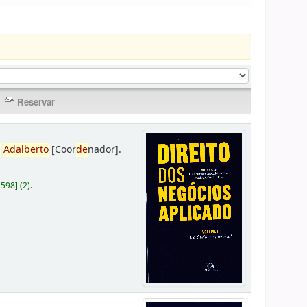
,
Adalberto
[Coor
de
nador]
.
D598
]
(2).