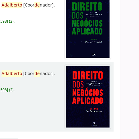
,
Adalberto
[Coor
de
nador]
.
D598
]
(2).
,
Adalberto
[Coor
de
nador]
.
D598
]
(2).