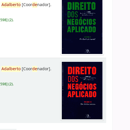
,
Adalberto
[Coor
de
nador]
.
D598
]
(2).
,
Adalberto
[Coor
de
nador]
.
D598
]
(2).