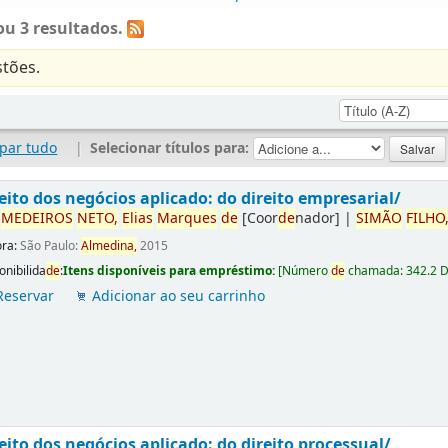
u 3 resultados.
tões.
par tudo
|
Selecionar títulos para:
eito dos negócios aplicado: do direito empresarial/
r
ME
DE
IROS
NETO,
Elias
Marques
de
[Coor
de
nador]
|
SIMÃO
FILHO
ora:
São Paulo:
Almedina,
2015
onibilida
de
:
Itens disponíveis para empréstimo:
[
Número
de
chamada:
342.2 
Reservar
Adicionar ao seu carrinho
eito dos negócios aplicado: do direito processual/