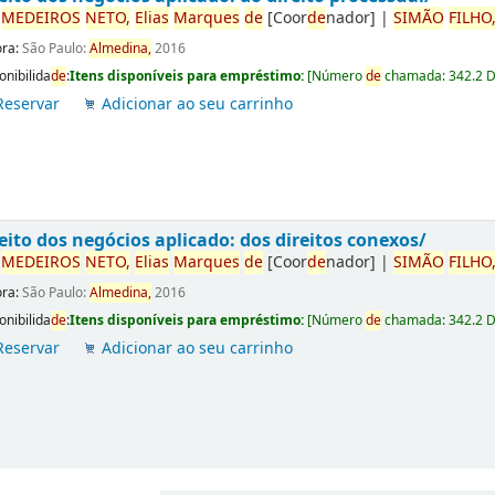
r
ME
DE
IROS
NETO,
Elias
Marques
de
[Coor
de
nador]
|
SIMÃO
FILHO
ora:
São Paulo:
Almedina,
2016
onibilida
de
:
Itens disponíveis para empréstimo:
[
Número
de
chamada:
342.2 
Reservar
Adicionar ao seu carrinho
eito dos negócios aplicado: dos direitos conexos/
r
ME
DE
IROS
NETO,
Elias
Marques
de
[Coor
de
nador]
|
SIMÃO
FILHO
ora:
São Paulo:
Almedina,
2016
onibilida
de
:
Itens disponíveis para empréstimo:
[
Número
de
chamada:
342.2 
Reservar
Adicionar ao seu carrinho