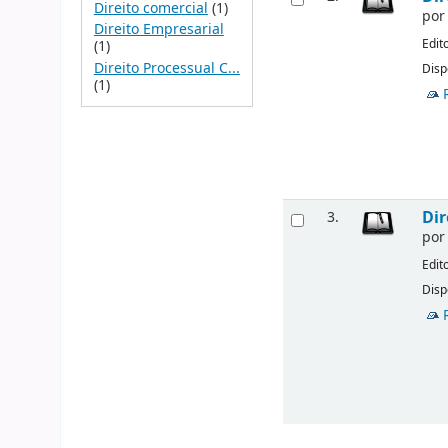
Direito comercial
(1)
po
Direito Empresarial
Edit
(1)
Direito Processual C...
Disp
(1)
Dir
3.
po
Edit
Disp