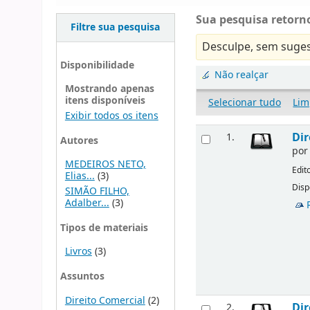
Sua pesquisa retorno
Filtre sua pesquisa
Desculpe, sem suges
Disponibilidade
Não realçar
Mostrando apenas
itens disponíveis
Selecionar tudo
Lim
Exibir todos os itens
Dir
1.
Autores
po
MEDEIROS NETO,
Edit
Elias...
(3)
Disp
SIMÃO FILHO,
Adalber...
(3)
Tipos de materiais
Livros
(3)
Assuntos
Direito Comercial
(2)
Dir
2.