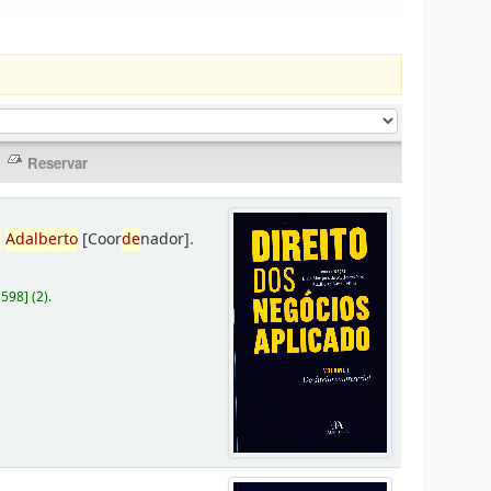
,
Adalberto
[Coor
de
nador]
.
D598
]
(2).