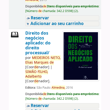
Almedina,
2015
Disponibilida
de
:
Itens disponíveis para empréstimo:
[
Número
de
chamada:
342.2 D598
]
(2).
Reservar
Adicionar ao seu carrinho
Direito dos
negócios
aplicado: do
direito
processual/
por
ME
DE
IROS
NETO,
Elias
Marques
de
[Coor
de
nador]
|
SIMÃO
FILHO,
Adalberto
[Coor
de
nador]
.
Editora:
São Paulo:
Almedina,
2016
Disponibilida
de
:
Itens disponíveis para empréstimo:
[
Número
de
chamada:
342.2 D598
]
(2).
Reservar