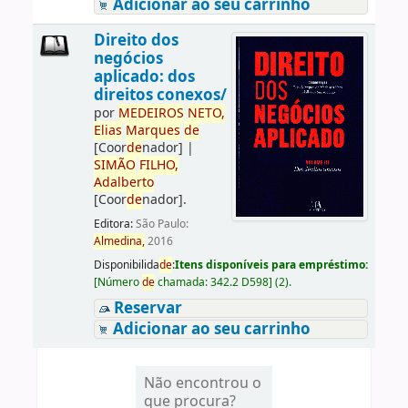
Adicionar ao seu carrinho
Direito dos
negócios
aplicado: dos
direitos conexos/
por
ME
DE
IROS
NETO,
Elias
Marques
de
[Coor
de
nador]
|
SIMÃO
FILHO,
Adalberto
[Coor
de
nador]
.
Editora:
São Paulo:
Almedina,
2016
Disponibilida
de
:
Itens disponíveis para empréstimo:
[
Número
de
chamada:
342.2 D598
]
(2).
Reservar
Adicionar ao seu carrinho
Não encontrou o
que procura?