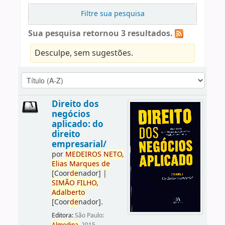
Filtre sua pesquisa
Sua pesquisa retornou 3 resultados.
Desculpe, sem sugestões.
Direito dos
negócios
aplicado: do
direito
empresarial/
por
ME
DE
IROS
NETO,
Elias
Marques
de
[Coor
de
nador]
|
SIMÃO
FILHO,
Adalberto
[Coor
de
nador]
.
Editora:
São Paulo: