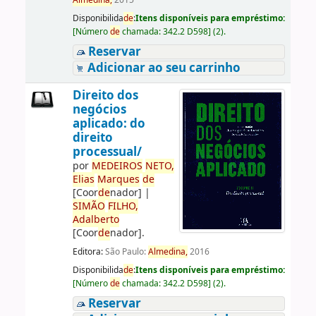
Almedina,
2015
Disponibilida
de
:
Itens disponíveis para empréstimo:
[
Número
de
chamada:
342.2 D598
]
(2).
Reservar
Adicionar ao seu carrinho
Direito dos
negócios
aplicado: do
direito
processual/
por
ME
DE
IROS
NETO,
Elias
Marques
de
[Coor
de
nador]
|
SIMÃO
FILHO,
Adalberto
[Coor
de
nador]
.
Editora:
São Paulo:
Almedina,
2016
Disponibilida
de
:
Itens disponíveis para empréstimo:
[
Número
de
chamada:
342.2 D598
]
(2).
Reservar