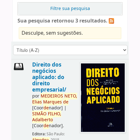
Filtre sua pesquisa
Sua pesquisa retornou 3 resultados.
Desculpe, sem sugestões.
Direito dos
negócios
aplicado: do
direito
empresarial/
por
ME
DE
IROS
NETO,
Elias
Marques
de
[Coor
de
nador]
|
SIMÃO
FILHO,
Adalberto
[Coor
de
nador]
.
Editora:
São Paulo: