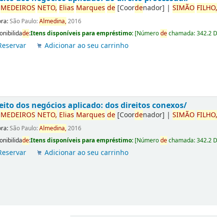
r
ME
DE
IROS
NETO,
Elias
Marques
de
[Coor
de
nador]
|
SIMÃO
FILHO
ora:
São Paulo:
Almedina,
2016
onibilida
de
:
Itens disponíveis para empréstimo:
[
Número
de
chamada:
342.2 
Reservar
Adicionar ao seu carrinho
eito dos negócios aplicado: dos direitos conexos/
r
ME
DE
IROS
NETO,
Elias
Marques
de
[Coor
de
nador]
|
SIMÃO
FILHO
ora:
São Paulo:
Almedina,
2016
onibilida
de
:
Itens disponíveis para empréstimo:
[
Número
de
chamada:
342.2 
Reservar
Adicionar ao seu carrinho