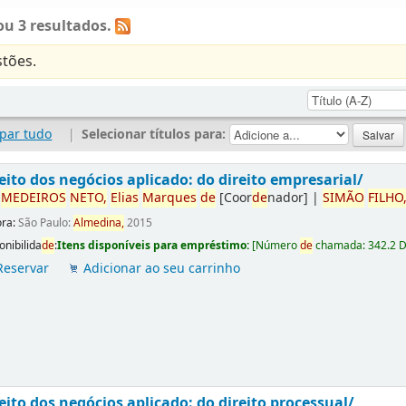
u 3 resultados.
tões.
par tudo
|
Selecionar títulos para:
eito dos negócios aplicado: do direito empresarial/
r
ME
DE
IROS
NETO,
Elias
Marques
de
[Coor
de
nador]
|
SIMÃO
FILHO
ora:
São Paulo:
Almedina,
2015
onibilida
de
:
Itens disponíveis para empréstimo:
[
Número
de
chamada:
342.2 
Reservar
Adicionar ao seu carrinho
eito dos negócios aplicado: do direito processual/