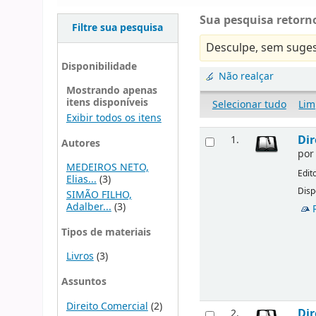
Sua pesquisa retorno
Filtre sua pesquisa
Desculpe, sem suges
Disponibilidade
Não realçar
Mostrando apenas
itens disponíveis
Selecionar tudo
Lim
Exibir todos os itens
Dir
1.
Autores
po
MEDEIROS NETO,
Edit
Elias...
(3)
Disp
SIMÃO FILHO,
Adalber...
(3)
Tipos de materiais
Livros
(3)
Assuntos
Direito Comercial
(2)
Dir
2.