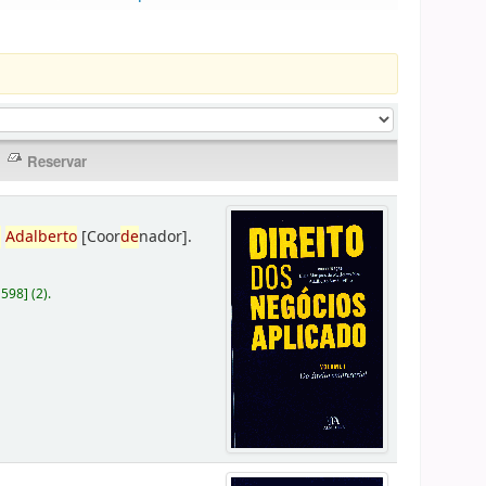
,
Adalberto
[Coor
de
nador]
.
D598
]
(2).