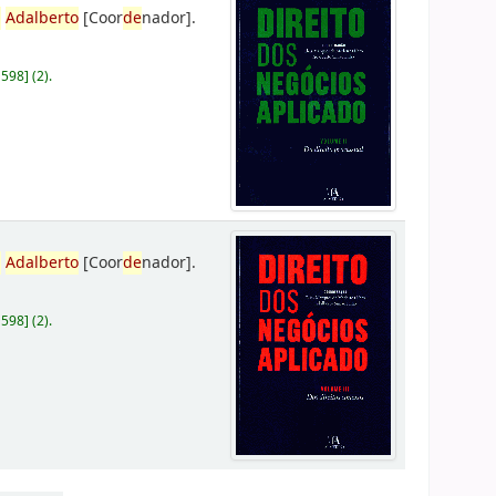
,
Adalberto
[Coor
de
nador]
.
D598
]
(2).
,
Adalberto
[Coor
de
nador]
.
D598
]
(2).