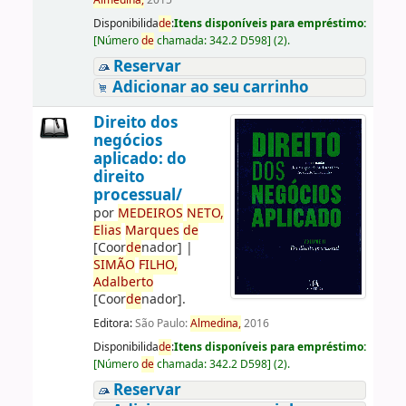
Almedina,
2015
Disponibilida
de
:
Itens disponíveis para empréstimo:
[
Número
de
chamada:
342.2 D598
]
(2).
Reservar
Adicionar ao seu carrinho
Direito dos
negócios
aplicado: do
direito
processual/
por
ME
DE
IROS
NETO,
Elias
Marques
de
[Coor
de
nador]
|
SIMÃO
FILHO,
Adalberto
[Coor
de
nador]
.
Editora:
São Paulo:
Almedina,
2016
Disponibilida
de
:
Itens disponíveis para empréstimo:
[
Número
de
chamada:
342.2 D598
]
(2).
Reservar