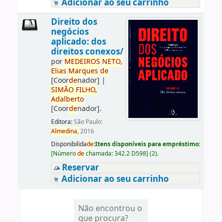
Adicionar ao seu carrinho
Direito dos
negócios
aplicado: dos
direitos conexos/
por
ME
DE
IROS
NETO,
Elias
Marques
de
[Coor
de
nador]
|
SIMÃO
FILHO,
Adalberto
[Coor
de
nador]
.
Editora:
São Paulo:
Almedina,
2016
Disponibilida
de
:
Itens disponíveis para empréstimo:
[
Número
de
chamada:
342.2 D598
]
(2).
Reservar
Adicionar ao seu carrinho
Não encontrou o
que procura?