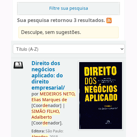
Filtre sua pesquisa
Sua pesquisa retornou 3 resultados.
Desculpe, sem sugestões.
Direito dos
negócios
aplicado: do
direito
empresarial/
por
ME
DE
IROS
NETO,
Elias
Marques
de
[Coor
de
nador]
|
SIMÃO
FILHO,
Adalberto
[Coor
de
nador]
.
Editora:
São Paulo: