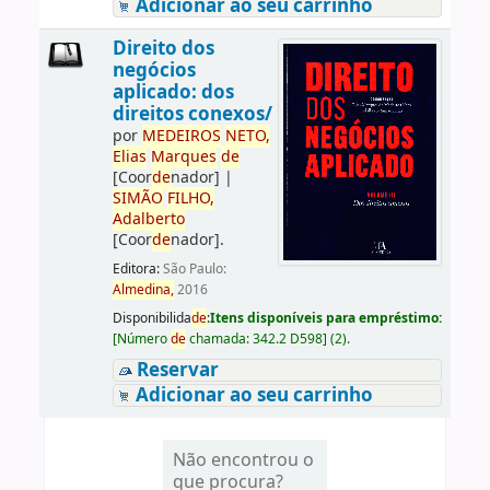
Adicionar ao seu carrinho
Direito dos
negócios
aplicado: dos
direitos conexos/
por
ME
DE
IROS
NETO,
Elias
Marques
de
[Coor
de
nador]
|
SIMÃO
FILHO,
Adalberto
[Coor
de
nador]
.
Editora:
São Paulo:
Almedina,
2016
Disponibilida
de
:
Itens disponíveis para empréstimo:
[
Número
de
chamada:
342.2 D598
]
(2).
Reservar
Adicionar ao seu carrinho
Não encontrou o
que procura?