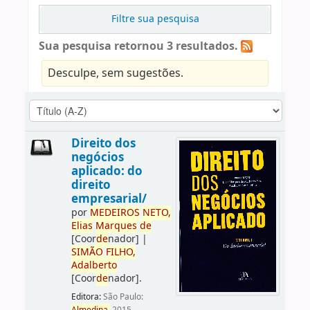
Filtre sua pesquisa
Sua pesquisa retornou 3 resultados.
Desculpe, sem sugestões.
Direito dos
negócios
aplicado: do
direito
empresarial/
por
ME
DE
IROS
NETO,
Elias
Marques
de
[Coor
de
nador]
|
SIMÃO
FILHO,
Adalberto
[Coor
de
nador]
.
Editora:
São Paulo: