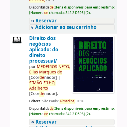
Almedina,
2015
Disponibilida
de
:
Itens disponíveis para empréstimo:
[
Número
de
chamada:
342.2 D598
]
(2).
Reservar
Adicionar ao seu carrinho
Direito dos
negócios
aplicado: do
direito
processual/
por
ME
DE
IROS
NETO,
Elias
Marques
de
[Coor
de
nador]
|
SIMÃO
FILHO,
Adalberto
[Coor
de
nador]
.
Editora:
São Paulo:
Almedina,
2016
Disponibilida
de
:
Itens disponíveis para empréstimo:
[
Número
de
chamada:
342.2 D598
]
(2).
Reservar