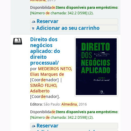
Almedina,
2015
Disponibilida
de
:
Itens disponíveis para empréstimo:
[
Número
de
chamada:
342.2 D598
]
(2).
Reservar
Adicionar ao seu carrinho
Direito dos
negócios
aplicado: do
direito
processual/
por
ME
DE
IROS
NETO,
Elias
Marques
de
[Coor
de
nador]
|
SIMÃO
FILHO,
Adalberto
[Coor
de
nador]
.
Editora:
São Paulo:
Almedina,
2016
Disponibilida
de
:
Itens disponíveis para empréstimo:
[
Número
de
chamada:
342.2 D598
]
(2).
Reservar