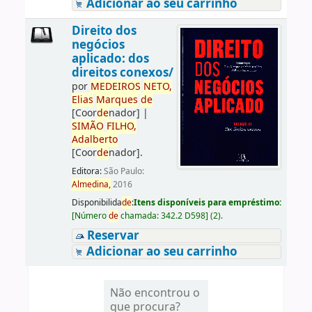
Adicionar ao seu carrinho
Direito dos
negócios
aplicado: dos
direitos conexos/
por
ME
DE
IROS
NETO,
Elias
Marques
de
[Coor
de
nador]
|
SIMÃO
FILHO,
Adalberto
[Coor
de
nador]
.
Editora:
São Paulo:
Almedina,
2016
Disponibilida
de
:
Itens disponíveis para empréstimo:
[
Número
de
chamada:
342.2 D598
]
(2).
Reservar
Adicionar ao seu carrinho
Não encontrou o
que procura?