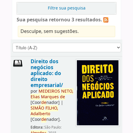
Filtre sua pesquisa
Sua pesquisa retornou 3 resultados.
Desculpe, sem sugestões.
Direito dos
negócios
aplicado: do
direito
empresarial/
por
ME
DE
IROS
NETO,
Elias
Marques
de
[Coor
de
nador]
|
SIMÃO
FILHO,
Adalberto
[Coor
de
nador]
.
Editora:
São Paulo: