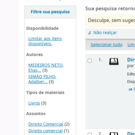
Sua pesquisa retorno
Filtre sua pesquisa
Desculpe, sem suges
Disponibilidade
Não realçar
Limitar aos itens
disponíveis.
Selecionar tudo
Lim
Autores
Dir
1.
MEDEIROS NETO,
po
Elias...
(3)
Edit
SIMÃO FILHO,
Adalber...
(3)
Disp
Tipos de materiais
Livros
(3)
Assuntos
Direito Comercial
(2)
Direito comercial
(1)
Dir
2.