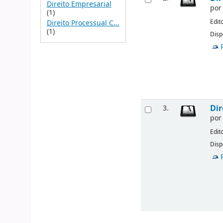
Direito Empresarial
po
(1)
Edit
Direito Processual C...
(1)
Disp
Dir
3.
po
Edit
Disp