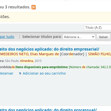
u 3 resultados.
tões.
par tudo
|
Selecionar títulos para:
eito dos negócios aplicado: do direito empresarial/
r
ME
DE
IROS
NETO,
Elias
Marques
de
[Coor
de
nador]
|
SIMÃO
FILHO
ora:
São Paulo:
Almedina,
2015
onibilida
de
:
Itens disponíveis para empréstimo:
[
Número
de
chamada:
342.2 
Reservar
Adicionar ao seu carrinho
eito dos negócios aplicado: do direito processual/