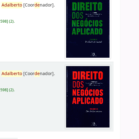
,
Adalberto
[Coor
de
nador]
.
D598
]
(2).
,
Adalberto
[Coor
de
nador]
.
D598
]
(2).