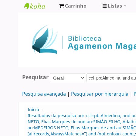
Carrinho
Listas
Biblioteca
Agamenon
Magalhães
Pesquisar
Pesquisa avançada
Pesquisar por hierarquia
P
Início
›
Resultados da pesquisa por 'ccl=pb:Almedina, and 
NETO, Elias Marques de and au:SIMÃO FILHO, Adalbe
au:MEDEIROS NETO, Elias Marques de and au:SIMÃO F
(allrecords,AlwaysMatches='') and (not-onloan-count,s