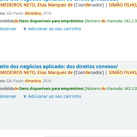
r
ME
DE
IROS
NETO,
Elias
Marques
de
[Coor
de
nador]
|
SIMÃO
FILHO
ora:
São Paulo:
Almedina,
2016
onibilida
de
:
Itens disponíveis para empréstimo:
[
Número
de
chamada:
342.2 
Reservar
Adicionar ao seu carrinho
eito dos negócios aplicado: dos direitos conexos/
r
ME
DE
IROS
NETO,
Elias
Marques
de
[Coor
de
nador]
|
SIMÃO
FILHO
ora:
São Paulo:
Almedina,
2016
onibilida
de
:
Itens disponíveis para empréstimo:
[
Número
de
chamada:
342.2 
Reservar
Adicionar ao seu carrinho