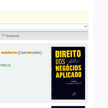
,
Adalberto
[Coor
de
nador]
.
D598
]
(2).