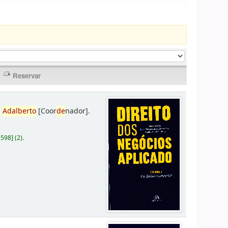
,
Adalberto
[Coor
de
nador]
.
D598
]
(2).