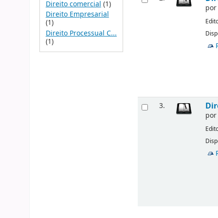
Direito comercial
(1)
po
Direito Empresarial
Edit
(1)
Direito Processual C...
Disp
(1)
Dir
3.
po
Edit
Disp