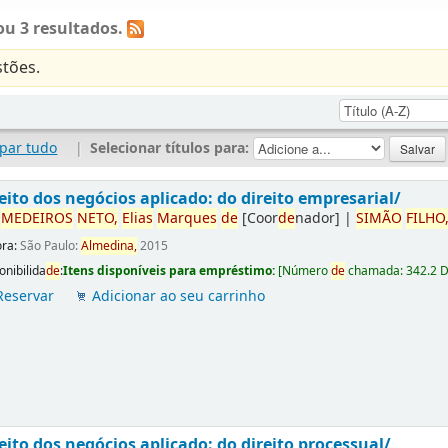
u 3 resultados.
tões.
par tudo
|
Selecionar títulos para:
eito dos negócios aplicado: do direito empresarial/
r
ME
DE
IROS
NETO,
Elias
Marques
de
[Coor
de
nador]
|
SIMÃO
FILHO
ora:
São Paulo:
Almedina,
2015
onibilida
de
:
Itens disponíveis para empréstimo:
[
Número
de
chamada:
342.2 
Reservar
Adicionar ao seu carrinho
eito dos negócios aplicado: do direito processual/