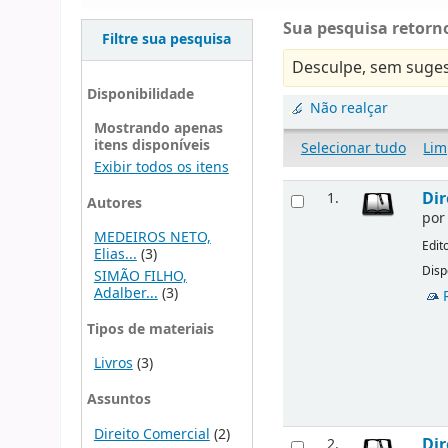
Sua pesquisa retorno
Filtre sua pesquisa
Desculpe, sem suges
Disponibilidade
Não realçar
Mostrando apenas
itens disponíveis
Selecionar tudo
Lim
Exibir todos os itens
Dir
1.
Autores
po
MEDEIROS NETO,
Edit
Elias...
(3)
Disp
SIMÃO FILHO,
Adalber...
(3)
Tipos de materiais
Livros
(3)
Assuntos
Direito Comercial
(2)
Dir
2.