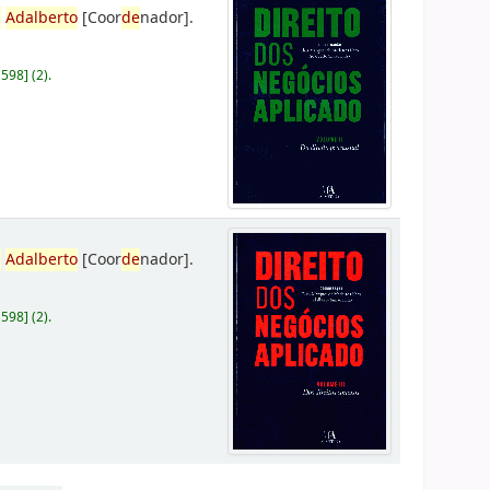
,
Adalberto
[Coor
de
nador]
.
D598
]
(2).
,
Adalberto
[Coor
de
nador]
.
D598
]
(2).