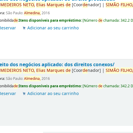
r
ME
DE
IROS
NETO,
Elias
Marques
de
[Coor
de
nador]
|
SIMÃO
FILHO
ora:
São Paulo:
Almedina,
2016
onibilida
de
:
Itens disponíveis para empréstimo:
[
Número
de
chamada:
342.2 
Reservar
Adicionar ao seu carrinho
eito dos negócios aplicado: dos direitos conexos/
r
ME
DE
IROS
NETO,
Elias
Marques
de
[Coor
de
nador]
|
SIMÃO
FILHO
ora:
São Paulo:
Almedina,
2016
onibilida
de
:
Itens disponíveis para empréstimo:
[
Número
de
chamada:
342.2 
Reservar
Adicionar ao seu carrinho