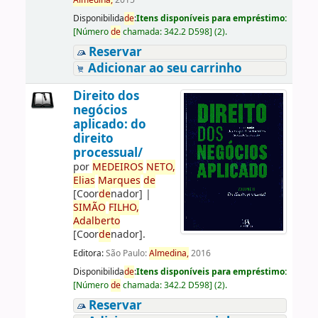
Almedina,
2015
Disponibilida
de
:
Itens disponíveis para empréstimo:
[
Número
de
chamada:
342.2 D598
]
(2).
Reservar
Adicionar ao seu carrinho
Direito dos
negócios
aplicado: do
direito
processual/
por
ME
DE
IROS
NETO,
Elias
Marques
de
[Coor
de
nador]
|
SIMÃO
FILHO,
Adalberto
[Coor
de
nador]
.
Editora:
São Paulo:
Almedina,
2016
Disponibilida
de
:
Itens disponíveis para empréstimo:
[
Número
de
chamada:
342.2 D598
]
(2).
Reservar