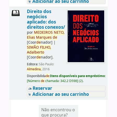
Adicionar ao seu carrinho
Direito dos
negócios
aplicado: dos
direitos conexos/
por
ME
DE
IROS
NETO,
Elias
Marques
de
[Coor
de
nador]
|
SIMÃO
FILHO,
Adalberto
[Coor
de
nador]
.
Editora:
São Paulo:
Almedina,
2016
Disponibilida
de
:
Itens disponíveis para empréstimo:
[
Número
de
chamada:
342.2 D598
]
(2).
Reservar
Adicionar ao seu carrinho
Não encontrou o
que procura?