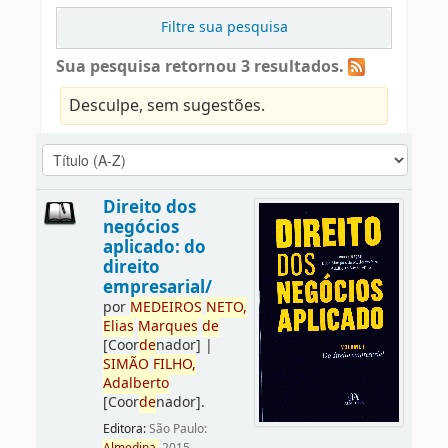
Filtre sua pesquisa
Sua pesquisa retornou 3 resultados.
Desculpe, sem sugestões.
Direito dos
negócios
aplicado: do
direito
empresarial/
por
ME
DE
IROS
NETO,
Elias
Marques
de
[Coor
de
nador]
|
SIMÃO
FILHO,
Adalberto
[Coor
de
nador]
.
Editora:
São Paulo: