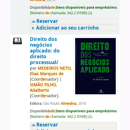
Almedina,
2015
Disponibilida
de
:
Itens disponíveis para empréstimo:
[
Número
de
chamada:
342.2 D598
]
(2).
Reservar
Adicionar ao seu carrinho
Direito dos
negócios
aplicado: do
direito
processual/
por
ME
DE
IROS
NETO,
Elias
Marques
de
[Coor
de
nador]
|
SIMÃO
FILHO,
Adalberto
[Coor
de
nador]
.
Editora:
São Paulo:
Almedina,
2016
Disponibilida
de
:
Itens disponíveis para empréstimo:
[
Número
de
chamada:
342.2 D598
]
(2).
Reservar