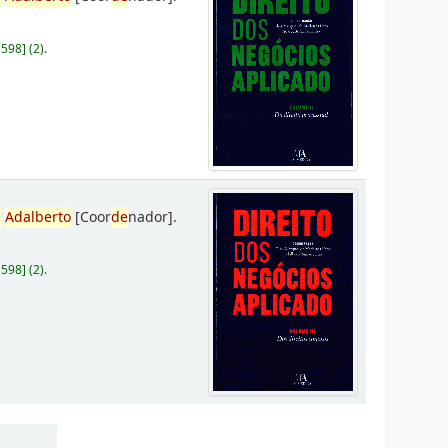
D598
]
(2).
,
Adalberto
[Coor
de
nador]
.
D598
]
(2).