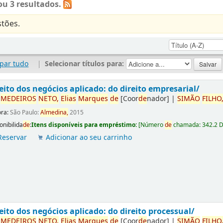
u 3 resultados.
tões.
par tudo
|
Selecionar títulos para:
eito dos negócios aplicado: do direito empresarial/
r
ME
DE
IROS
NETO,
Elias
Marques
de
[Coor
de
nador]
|
SIMÃO
FILHO
ora:
São Paulo:
Almedina,
2015
onibilida
de
:
Itens disponíveis para empréstimo:
[
Número
de
chamada:
342.2 
Reservar
Adicionar ao seu carrinho
eito dos negócios aplicado: do direito processual/
r
ME
DE
IROS
NETO,
Elias
Marques
de
[Coor
de
nador]
|
SIMÃO
FILHO