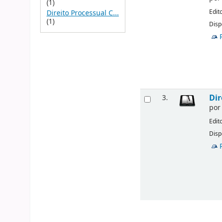
(1)
Edit
Direito Processual C...
(1)
Disp
Dir
3.
po
Edit
Disp