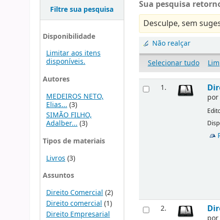
Sua pesquisa retorno
Filtre sua pesquisa
Desculpe, sem suges
Disponibilidade
Não realçar
Limitar aos itens
disponíveis.
Selecionar tudo
Lim
Autores
Dir
1.
MEDEIROS NETO,
po
Elias...
(3)
Edit
SIMÃO FILHO,
Adalber...
(3)
Disp
Tipos de materiais
Livros
(3)
Assuntos
Direito Comercial
(2)
Direito comercial
(1)
Dir
2.
Direito Empresarial
po