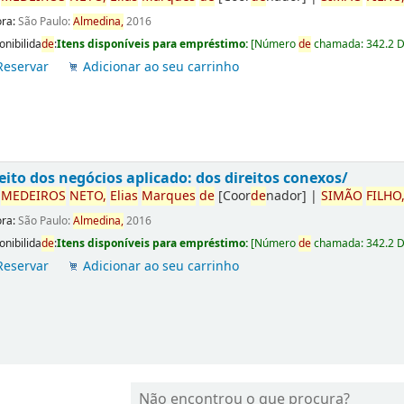
ora:
São Paulo:
Almedina,
2016
onibilida
de
:
Itens disponíveis para empréstimo:
[
Número
de
chamada:
342.2 
Reservar
Adicionar ao seu carrinho
eito dos negócios aplicado: dos direitos conexos/
r
ME
DE
IROS
NETO,
Elias
Marques
de
[Coor
de
nador]
|
SIMÃO
FILHO
ora:
São Paulo:
Almedina,
2016
onibilida
de
:
Itens disponíveis para empréstimo:
[
Número
de
chamada:
342.2 
Reservar
Adicionar ao seu carrinho
Não encontrou o que procura?