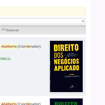
,
Adalberto
[Coor
de
nador]
.
D598
]
(2).
,
Adalberto
[Coor
de
nador]
.