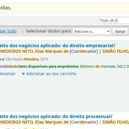
tões.
par tudo
|
Selecionar títulos para:
eito dos negócios aplicado: do direito empresarial/
r
ME
DE
IROS
NETO,
Elias
Marques
de
[Coor
de
nador]
|
SIMÃO
FILHO
ora:
São Paulo:
Almedina,
2015
onibilida
de
:
Itens disponíveis para empréstimo:
[
Número
de
chamada:
342.2 
Reservar
Adicionar ao seu carrinho
eito dos negócios aplicado: do direito processual/
r
ME
DE
IROS
NETO,
Elias
Marques
de
[Coor
de
nador]
|
SIMÃO
FILHO