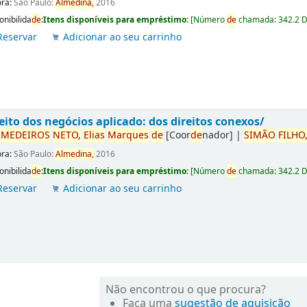
ora:
São Paulo:
Almedina,
2016
onibilida
de
:
Itens disponíveis para empréstimo:
[
Número
de
chamada:
342.2 
Reservar
Adicionar ao seu carrinho
eito dos negócios aplicado: dos direitos conexos/
r
ME
DE
IROS
NETO,
Elias
Marques
de
[Coor
de
nador]
|
SIMÃO
FILHO
ora:
São Paulo:
Almedina,
2016
onibilida
de
:
Itens disponíveis para empréstimo:
[
Número
de
chamada:
342.2 
Reservar
Adicionar ao seu carrinho
Não encontrou o que procura?
Faça uma
sugestão de aquisição