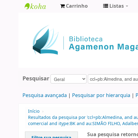
Carrinho
Listas
Biblioteca
Agamenon
Magalhães
Pesquisar
Pesquisa avançada
Pesquisar por hierarquia
P
Início
›
Resultados da pesquisa por 'ccl=pb:Almedina, and a
comercial and itype:BK and au:SIMÃO FILHO, Adalberto
Sua pesquisa retorno
Filtre sua pesquisa