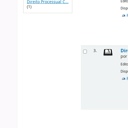
Edit
Direito Processual C...
(1)
Disp
Dir
3.
po
Edit
Disp