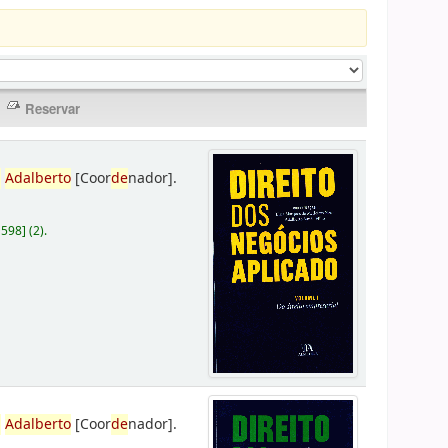
,
Adalberto
[Coor
de
nador]
.
D598
]
(2).
,
Adalberto
[Coor
de
nador]
.