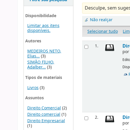
Desculpe, sem suges
Disponibilidade
Não realçar
Limitar aos itens
disponíveis.
Selecionar tudo
Lim
Autores
Dir
1.
MEDEIROS NETO,
po
Elias...
(3)
Edit
SIMÃO FILHO,
Adalber...
(3)
Disp
Tipos de materiais
Livros
(3)
Assuntos
Direito Comercial
(2)
Direito comercial
(1)
Dir
2.
Direito Empresarial
po
(1)