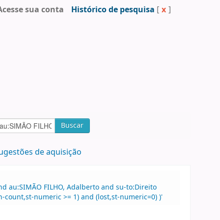
Acesse sua conta
Histórico de pesquisa
[
x
]
Buscar
ugestões de aquisição
nd au:SIMÃO FILHO, Adalberto and su-to:Direito
count,st-numeric >= 1) and (lost,st-numeric=0) )'