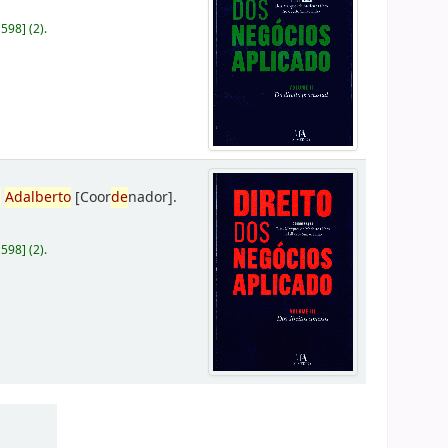
D598
]
(2).
,
Adalberto
[Coor
de
nador]
.
D598
]
(2).