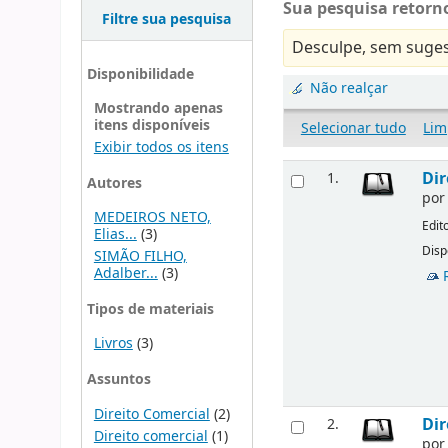
Sua pesquisa retorno
Filtre sua pesquisa
Desculpe, sem suges
Disponibilidade
Não realçar
Mostrando apenas
itens disponíveis
Selecionar tudo
Lim
Exibir todos os itens
Dir
1.
Autores
po
MEDEIROS NETO,
Edit
Elias...
(3)
Disp
SIMÃO FILHO,
Adalber...
(3)
Tipos de materiais
Livros
(3)
Assuntos
Direito Comercial
(2)
Dir
2.
Direito comercial
(1)
po