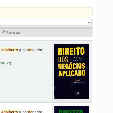
,
Adalberto
[Coor
de
nador]
.
D598
]
(2).
,
Adalberto
[Coor
de
nador]
.