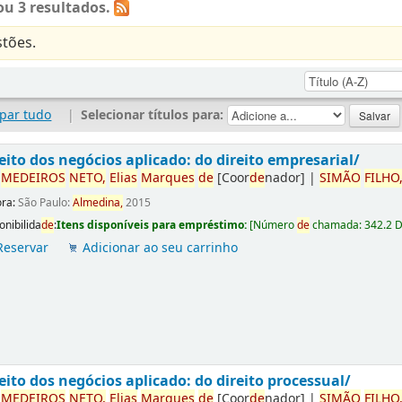
u 3 resultados.
tões.
par tudo
|
Selecionar títulos para:
eito dos negócios aplicado: do direito empresarial/
r
ME
DE
IROS
NETO,
Elias
Marques
de
[Coor
de
nador]
|
SIMÃO
FILHO
ora:
São Paulo:
Almedina,
2015
onibilida
de
:
Itens disponíveis para empréstimo:
[
Número
de
chamada:
342.2 
Reservar
Adicionar ao seu carrinho
eito dos negócios aplicado: do direito processual/
r
ME
DE
IROS
NETO,
Elias
Marques
de
[Coor
de
nador]
|
SIMÃO
FILHO