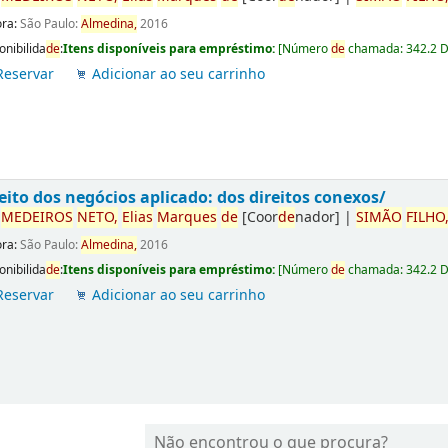
ora:
São Paulo:
Almedina,
2016
onibilida
de
:
Itens disponíveis para empréstimo:
[
Número
de
chamada:
342.2 
Reservar
Adicionar ao seu carrinho
eito dos negócios aplicado: dos direitos conexos/
r
ME
DE
IROS
NETO,
Elias
Marques
de
[Coor
de
nador]
|
SIMÃO
FILHO
ora:
São Paulo:
Almedina,
2016
onibilida
de
:
Itens disponíveis para empréstimo:
[
Número
de
chamada:
342.2 
Reservar
Adicionar ao seu carrinho
Não encontrou o que procura?