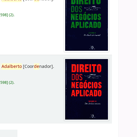
D598
]
(2).
,
Adalberto
[Coor
de
nador]
.
D598
]
(2).