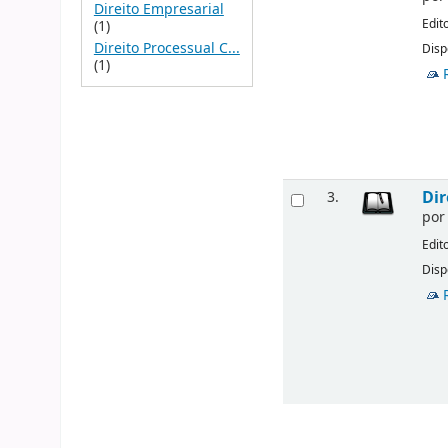
Direito Empresarial
Edit
(1)
Direito Processual C...
Disp
(1)
Dir
3.
po
Edit
Disp