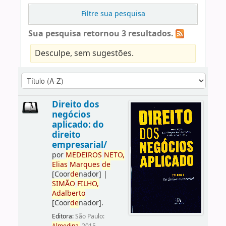
Filtre sua pesquisa
Sua pesquisa retornou 3 resultados.
Desculpe, sem sugestões.
Direito dos
negócios
aplicado: do
direito
empresarial/
por
ME
DE
IROS
NETO,
Elias
Marques
de
[Coor
de
nador]
|
SIMÃO
FILHO,
Adalberto
[Coor
de
nador]
.
Editora:
São Paulo: