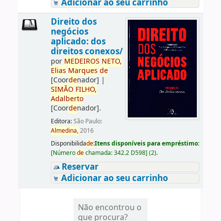
Adicionar ao seu carrinho
Direito dos
negócios
aplicado: dos
direitos conexos/
por
ME
DE
IROS
NETO,
Elias
Marques
de
[Coor
de
nador]
|
SIMÃO
FILHO,
Adalberto
[Coor
de
nador]
.
Editora:
São Paulo:
Almedina,
2016
Disponibilida
de
:
Itens disponíveis para empréstimo:
[
Número
de
chamada:
342.2 D598
]
(2).
Reservar
Adicionar ao seu carrinho
Não encontrou o
que procura?