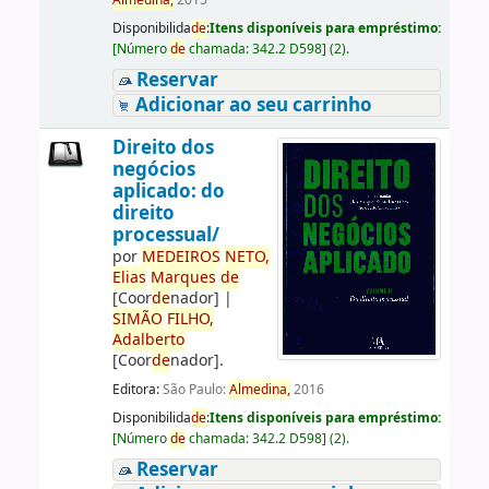
Almedina,
2015
Disponibilida
de
:
Itens disponíveis para empréstimo:
[
Número
de
chamada:
342.2 D598
]
(2).
Reservar
Adicionar ao seu carrinho
Direito dos
negócios
aplicado: do
direito
processual/
por
ME
DE
IROS
NETO,
Elias
Marques
de
[Coor
de
nador]
|
SIMÃO
FILHO,
Adalberto
[Coor
de
nador]
.
Editora:
São Paulo:
Almedina,
2016
Disponibilida
de
:
Itens disponíveis para empréstimo:
[
Número
de
chamada:
342.2 D598
]
(2).
Reservar