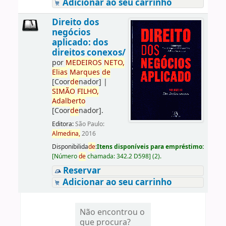
Adicionar ao seu carrinho
Direito dos
negócios
aplicado: dos
direitos conexos/
por
ME
DE
IROS
NETO,
Elias
Marques
de
[Coor
de
nador]
|
SIMÃO
FILHO,
Adalberto
[Coor
de
nador]
.
Editora:
São Paulo:
Almedina,
2016
Disponibilida
de
:
Itens disponíveis para empréstimo:
[
Número
de
chamada:
342.2 D598
]
(2).
Reservar
Adicionar ao seu carrinho
Não encontrou o
que procura?