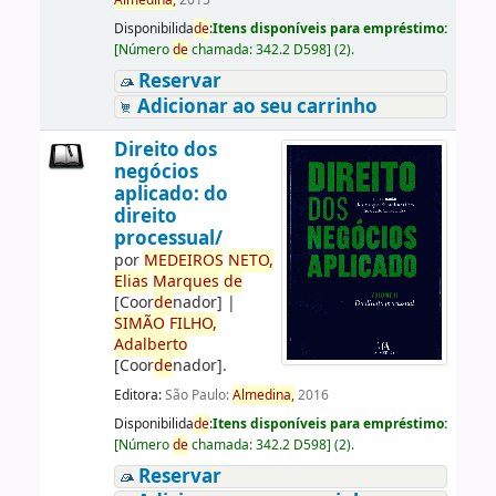
Almedina,
2015
Disponibilida
de
:
Itens disponíveis para empréstimo:
[
Número
de
chamada:
342.2 D598
]
(2).
Reservar
Adicionar ao seu carrinho
Direito dos
negócios
aplicado: do
direito
processual/
por
ME
DE
IROS
NETO,
Elias
Marques
de
[Coor
de
nador]
|
SIMÃO
FILHO,
Adalberto
[Coor
de
nador]
.
Editora:
São Paulo:
Almedina,
2016
Disponibilida
de
:
Itens disponíveis para empréstimo:
[
Número
de
chamada:
342.2 D598
]
(2).
Reservar