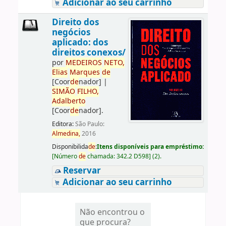
Adicionar ao seu carrinho
Direito dos
negócios
aplicado: dos
direitos conexos/
por
ME
DE
IROS
NETO,
Elias
Marques
de
[Coor
de
nador]
|
SIMÃO
FILHO,
Adalberto
[Coor
de
nador]
.
Editora:
São Paulo:
Almedina,
2016
Disponibilida
de
:
Itens disponíveis para empréstimo:
[
Número
de
chamada:
342.2 D598
]
(2).
Reservar
Adicionar ao seu carrinho
Não encontrou o
que procura?