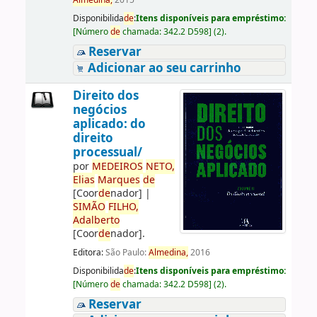
Almedina,
2015
Disponibilida
de
:
Itens disponíveis para empréstimo:
[
Número
de
chamada:
342.2 D598
]
(2).
Reservar
Adicionar ao seu carrinho
Direito dos
negócios
aplicado: do
direito
processual/
por
ME
DE
IROS
NETO,
Elias
Marques
de
[Coor
de
nador]
|
SIMÃO
FILHO,
Adalberto
[Coor
de
nador]
.
Editora:
São Paulo:
Almedina,
2016
Disponibilida
de
:
Itens disponíveis para empréstimo:
[
Número
de
chamada:
342.2 D598
]
(2).
Reservar