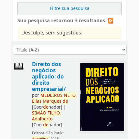
Filtre sua pesquisa
Sua pesquisa retornou 3 resultados.
Desculpe, sem sugestões.
Direito dos
negócios
aplicado: do
direito
empresarial/
por
ME
DE
IROS
NETO,
Elias
Marques
de
[Coor
de
nador]
|
SIMÃO
FILHO,
Adalberto
[Coor
de
nador]
.
Editora:
São Paulo: