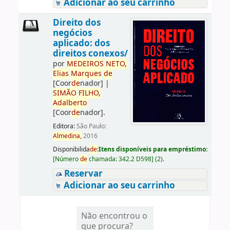
Adicionar ao seu carrinho
Direito dos
negócios
aplicado: dos
direitos conexos/
por
ME
DE
IROS
NETO,
Elias
Marques
de
[Coor
de
nador]
|
SIMÃO
FILHO,
Adalberto
[Coor
de
nador]
.
Editora:
São Paulo:
Almedina,
2016
Disponibilida
de
:
Itens disponíveis para empréstimo:
[
Número
de
chamada:
342.2 D598
]
(2).
Reservar
Adicionar ao seu carrinho
Não encontrou o
que procura?