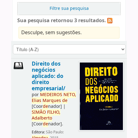
Filtre sua pesquisa
Sua pesquisa retornou 3 resultados.
Desculpe, sem sugestões.
Direito dos
negócios
aplicado: do
direito
empresarial/
por
ME
DE
IROS
NETO,
Elias
Marques
de
[Coor
de
nador]
|
SIMÃO
FILHO,
Adalberto
[Coor
de
nador]
.
Editora:
São Paulo: