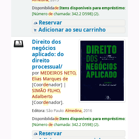
Almedina,
2015
Disponibilida
de
:
Itens disponíveis para empréstimo:
[
Número
de
chamada:
342.2 D598
]
(2).
Reservar
Adicionar ao seu carrinho
Direito dos
negócios
aplicado: do
direito
processual/
por
ME
DE
IROS
NETO,
Elias
Marques
de
[Coor
de
nador]
|
SIMÃO
FILHO,
Adalberto
[Coor
de
nador]
.
Editora:
São Paulo:
Almedina,
2016
Disponibilida
de
:
Itens disponíveis para empréstimo:
[
Número
de
chamada:
342.2 D598
]
(2).
Reservar