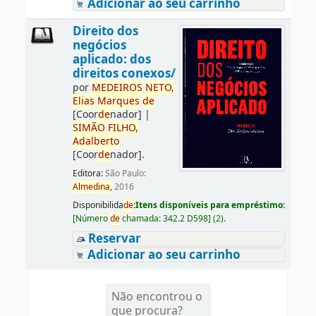
Adicionar ao seu carrinho
Direito dos
negócios
aplicado: dos
direitos conexos/
por
ME
DE
IROS
NETO,
Elias
Marques
de
[Coor
de
nador]
|
SIMÃO
FILHO,
Adalberto
[Coor
de
nador]
.
Editora:
São Paulo:
Almedina,
2016
Disponibilida
de
:
Itens disponíveis para empréstimo:
[
Número
de
chamada:
342.2 D598
]
(2).
Reservar
Adicionar ao seu carrinho
Não encontrou o
que procura?