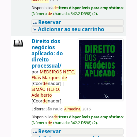
Almedina,
2015
Disponibilida
de
:
Itens disponíveis para empréstimo:
[
Número
de
chamada:
342.2 D598
]
(2).
Reservar
Adicionar ao seu carrinho
Direito dos
negócios
aplicado: do
direito
processual/
por
ME
DE
IROS
NETO,
Elias
Marques
de
[Coor
de
nador]
|
SIMÃO
FILHO,
Adalberto
[Coor
de
nador]
.
Editora:
São Paulo:
Almedina,
2016
Disponibilida
de
:
Itens disponíveis para empréstimo:
[
Número
de
chamada:
342.2 D598
]
(2).
Reservar