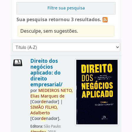
Filtre sua pesquisa
Sua pesquisa retornou 3 resultados.
Desculpe, sem sugestões.
Direito dos
negócios
aplicado: do
direito
empresarial/
por
ME
DE
IROS
NETO,
Elias
Marques
de
[Coor
de
nador]
|
SIMÃO
FILHO,
Adalberto
[Coor
de
nador]
.
Editora:
São Paulo: