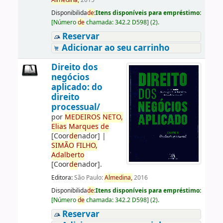
Almedina,
2015
Disponibilida
de
:
Itens disponíveis para empréstimo:
[
Número
de
chamada:
342.2 D598
]
(2).
Reservar
Adicionar ao seu carrinho
Direito dos
negócios
aplicado: do
direito
processual/
por
ME
DE
IROS
NETO,
Elias
Marques
de
[Coor
de
nador]
|
SIMÃO
FILHO,
Adalberto
[Coor
de
nador]
.
Editora:
São Paulo:
Almedina,
2016
Disponibilida
de
:
Itens disponíveis para empréstimo:
[
Número
de
chamada:
342.2 D598
]
(2).
Reservar