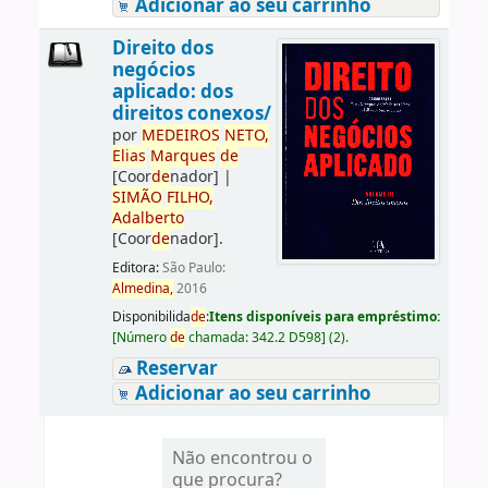
Adicionar ao seu carrinho
Direito dos
negócios
aplicado: dos
direitos conexos/
por
ME
DE
IROS
NETO,
Elias
Marques
de
[Coor
de
nador]
|
SIMÃO
FILHO,
Adalberto
[Coor
de
nador]
.
Editora:
São Paulo:
Almedina,
2016
Disponibilida
de
:
Itens disponíveis para empréstimo:
[
Número
de
chamada:
342.2 D598
]
(2).
Reservar
Adicionar ao seu carrinho
Não encontrou o
que procura?