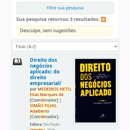
Filtre sua pesquisa
Sua pesquisa retornou 3 resultados.
Desculpe, sem sugestões.
Direito dos
negócios
aplicado: do
direito
empresarial/
por
ME
DE
IROS
NETO,
Elias
Marques
de
[Coor
de
nador]
|
SIMÃO
FILHO,
Adalberto
[Coor
de
nador]
.
Editora:
São Paulo: