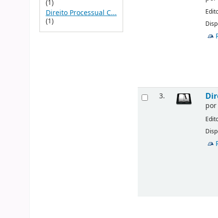
(1)
Edit
Direito Processual C...
(1)
Disp
Dir
3.
po
Edit
Disp