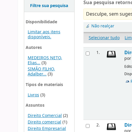
Sua pesquisa retorno
Filtre sua pesquisa
Desculpe, sem suges
Disponibilidade
Não realçar
Limitar aos itens
disponíveis.
Selecionar tudo
Lim
Autores
Dir
1.
MEDEIROS NETO,
po
Elias...
(3)
Edit
SIMÃO FILHO,
Adalber...
(3)
Disp
Tipos de materiais
Livros
(3)
Assuntos
Direito Comercial
(2)
Direito comercial
(1)
Dir
2.
Direito Empresarial
po