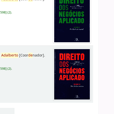
D598
]
(2).
,
Adalberto
[Coor
de
nador]
.
D598
]
(2).