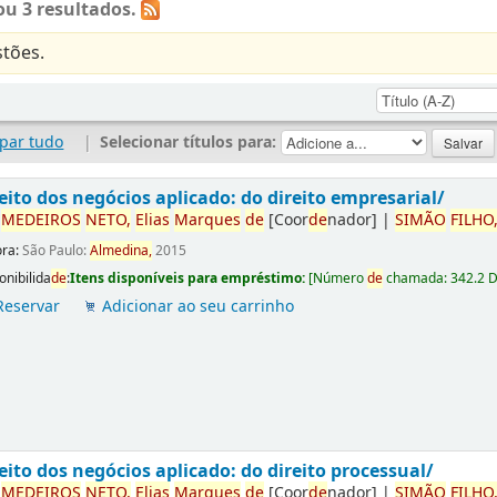
u 3 resultados.
tões.
par tudo
|
Selecionar títulos para:
eito dos negócios aplicado: do direito empresarial/
r
ME
DE
IROS
NETO,
Elias
Marques
de
[Coor
de
nador]
|
SIMÃO
FILHO
ora:
São Paulo:
Almedina,
2015
onibilida
de
:
Itens disponíveis para empréstimo:
[
Número
de
chamada:
342.2 
Reservar
Adicionar ao seu carrinho
eito dos negócios aplicado: do direito processual/
r
ME
DE
IROS
NETO,
Elias
Marques
de
[Coor
de
nador]
|
SIMÃO
FILHO