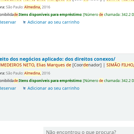
ora:
São Paulo:
Almedina,
2016
onibilida
de
:
Itens disponíveis para empréstimo:
[
Número
de
chamada:
342.2 
Reservar
Adicionar ao seu carrinho
eito dos negócios aplicado: dos direitos conexos/
r
ME
DE
IROS
NETO,
Elias
Marques
de
[Coor
de
nador]
|
SIMÃO
FILHO
ora:
São Paulo:
Almedina,
2016
onibilida
de
:
Itens disponíveis para empréstimo:
[
Número
de
chamada:
342.2 
Reservar
Adicionar ao seu carrinho
Não encontrou o que procura?