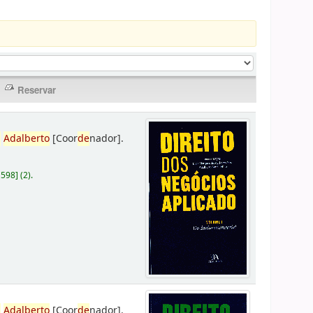
,
Adalberto
[Coor
de
nador]
.
D598
]
(2).
,
Adalberto
[Coor
de
nador]
.