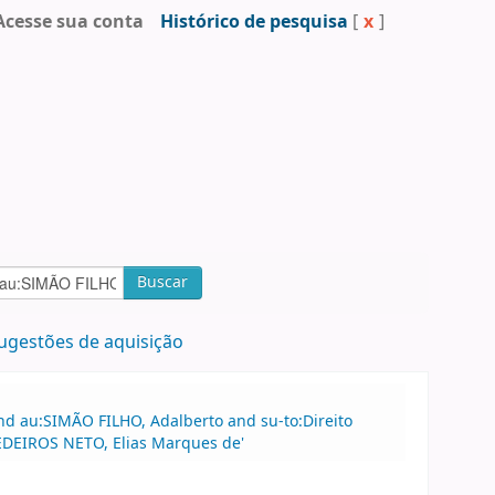
Acesse sua conta
Histórico de pesquisa
[
x
]
Buscar
ugestões de aquisição
nd au:SIMÃO FILHO, Adalberto and su-to:Direito
MEDEIROS NETO, Elias Marques de'