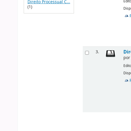
Edit
Direito Processual C...
(1)
Disp
Dir
3.
po
Edit
Disp