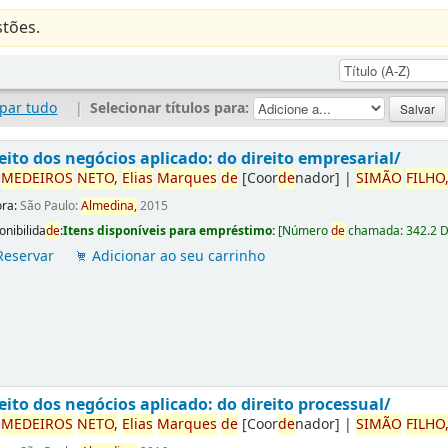
tões.
par tudo
|
Selecionar títulos para:
eito dos negócios aplicado: do direito empresarial/
r
ME
DE
IROS
NETO,
Elias
Marques
de
[Coor
de
nador]
|
SIMÃO
FILHO
ora:
São Paulo:
Almedina,
2015
onibilida
de
:
Itens disponíveis para empréstimo:
[
Número
de
chamada:
342.2 
Reservar
Adicionar ao seu carrinho
eito dos negócios aplicado: do direito processual/
r
ME
DE
IROS
NETO,
Elias
Marques
de
[Coor
de
nador]
|
SIMÃO
FILHO