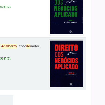
D598
]
(2).
,
Adalberto
[Coor
de
nador]
.
D598
]
(2).