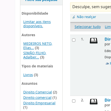
Desculpe, sem suges
Disponibilidade
Não realçar
Limitar aos itens
disponíveis.
Selecionar tudo
Lim
Autores
Dir
1.
MEDEIROS NETO,
po
Elias...
(3)
Edit
SIMÃO FILHO,
Adalber...
(3)
Disp
Tipos de materiais
Livros
(3)
Assuntos
Direito Comercial
(2)
Direito comercial
(1)
Dir
2.
Direito Empresarial
po
(1)