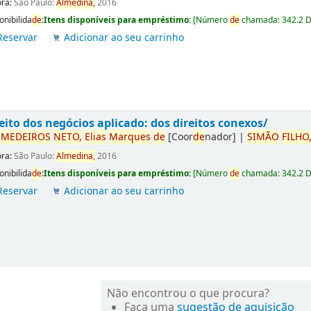
ora:
São Paulo:
Almedina,
2016
onibilida
de
:
Itens disponíveis para empréstimo:
[
Número
de
chamada:
342.2 
Reservar
Adicionar ao seu carrinho
eito dos negócios aplicado: dos direitos conexos/
r
ME
DE
IROS
NETO,
Elias
Marques
de
[Coor
de
nador]
|
SIMÃO
FILHO
ora:
São Paulo:
Almedina,
2016
onibilida
de
:
Itens disponíveis para empréstimo:
[
Número
de
chamada:
342.2 
Reservar
Adicionar ao seu carrinho
Não encontrou o que procura?
Faça uma
sugestão de aquisição