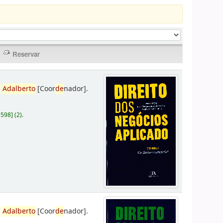
,
Adalberto
[Coor
de
nador]
.
D598
]
(2).
,
Adalberto
[Coor
de
nador]
.