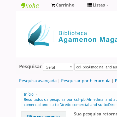
Carrinho
Listas
Biblioteca
Agamenon
Magalhães
Pesquisar
Pesquisa avançada
Pesquisar por hierarquia
P
Início
›
Resultados da pesquisa por 'ccl=pb:Almedina, and a
comercial and su-to:Direito comercial and su-to:Di
Sua pesquisa retorno
Filtre sua pesquisa