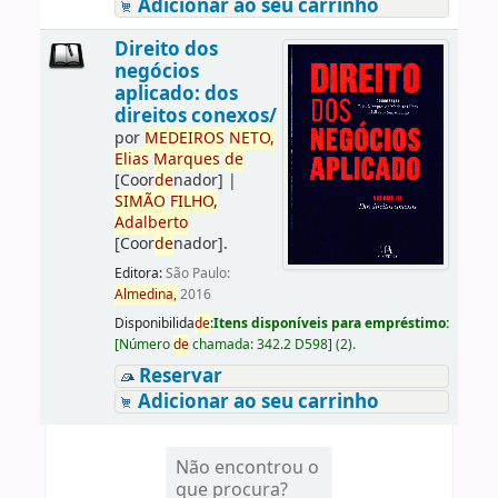
Adicionar ao seu carrinho
Direito dos
negócios
aplicado: dos
direitos conexos/
por
ME
DE
IROS
NETO,
Elias
Marques
de
[Coor
de
nador]
|
SIMÃO
FILHO,
Adalberto
[Coor
de
nador]
.
Editora:
São Paulo:
Almedina,
2016
Disponibilida
de
:
Itens disponíveis para empréstimo:
[
Número
de
chamada:
342.2 D598
]
(2).
Reservar
Adicionar ao seu carrinho
Não encontrou o
que procura?