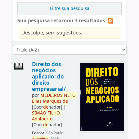
Filtre sua pesquisa
Sua pesquisa retornou 3 resultados.
Desculpe, sem sugestões.
Direito dos
negócios
aplicado: do
direito
empresarial/
por
ME
DE
IROS
NETO,
Elias
Marques
de
[Coor
de
nador]
|
SIMÃO
FILHO,
Adalberto
[Coor
de
nador]
.
Editora:
São Paulo: