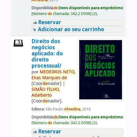
Almedina,
2015
Disponibilida
de
:
Itens disponíveis para empréstimo:
[
Número
de
chamada:
342.2 D598
]
(2).
Reservar
Adicionar ao seu carrinho
Direito dos
negócios
aplicado: do
direito
processual/
por
ME
DE
IROS
NETO,
Elias
Marques
de
[Coor
de
nador]
|
SIMÃO
FILHO,
Adalberto
[Coor
de
nador]
.
Editora:
São Paulo:
Almedina,
2016
Disponibilida
de
:
Itens disponíveis para empréstimo:
[
Número
de
chamada:
342.2 D598
]
(2).
Reservar