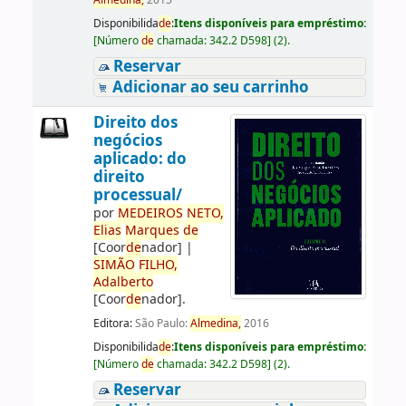
Almedina,
2015
Disponibilida
de
:
Itens disponíveis para empréstimo:
[
Número
de
chamada:
342.2 D598
]
(2).
Reservar
Adicionar ao seu carrinho
Direito dos
negócios
aplicado: do
direito
processual/
por
ME
DE
IROS
NETO,
Elias
Marques
de
[Coor
de
nador]
|
SIMÃO
FILHO,
Adalberto
[Coor
de
nador]
.
Editora:
São Paulo:
Almedina,
2016
Disponibilida
de
:
Itens disponíveis para empréstimo:
[
Número
de
chamada:
342.2 D598
]
(2).
Reservar