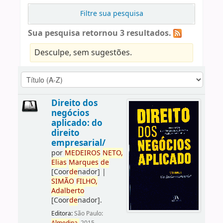
Filtre sua pesquisa
Sua pesquisa retornou 3 resultados.
Desculpe, sem sugestões.
Direito dos
negócios
aplicado: do
direito
empresarial/
por
ME
DE
IROS
NETO,
Elias
Marques
de
[Coor
de
nador]
|
SIMÃO
FILHO,
Adalberto
[Coor
de
nador]
.
Editora:
São Paulo: