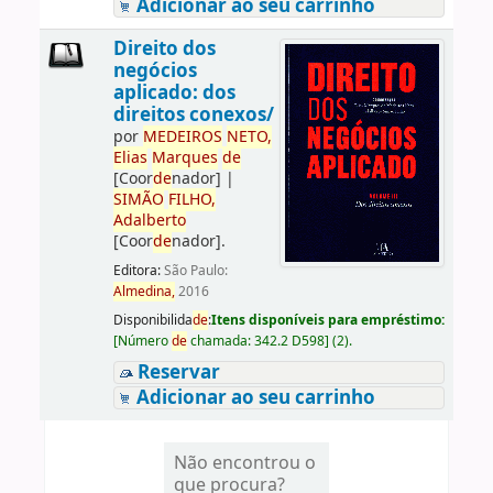
Adicionar ao seu carrinho
Direito dos
negócios
aplicado: dos
direitos conexos/
por
ME
DE
IROS
NETO,
Elias
Marques
de
[Coor
de
nador]
|
SIMÃO
FILHO,
Adalberto
[Coor
de
nador]
.
Editora:
São Paulo:
Almedina,
2016
Disponibilida
de
:
Itens disponíveis para empréstimo:
[
Número
de
chamada:
342.2 D598
]
(2).
Reservar
Adicionar ao seu carrinho
Não encontrou o
que procura?