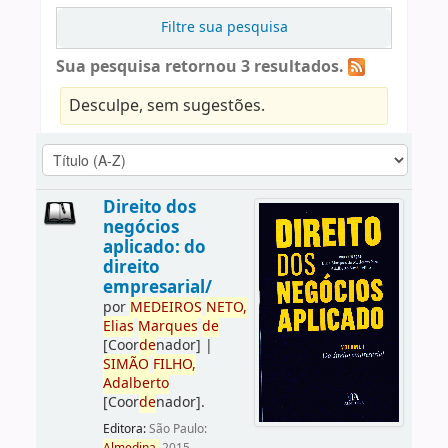
Filtre sua pesquisa
Sua pesquisa retornou 3 resultados.
Desculpe, sem sugestões.
Direito dos
negócios
aplicado: do
direito
empresarial/
por
ME
DE
IROS
NETO,
Elias
Marques
de
[Coor
de
nador]
|
SIMÃO
FILHO,
Adalberto
[Coor
de
nador]
.
Editora:
São Paulo: