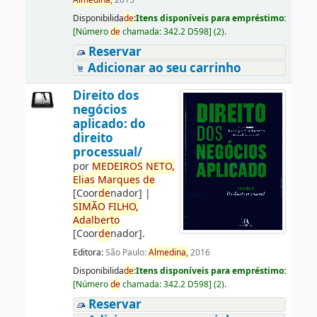
Almedina,
2015
Disponibilida
de
:
Itens disponíveis para empréstimo:
[
Número
de
chamada:
342.2 D598
]
(2).
Reservar
Adicionar ao seu carrinho
Direito dos
negócios
aplicado: do
direito
processual/
por
ME
DE
IROS
NETO,
Elias
Marques
de
[Coor
de
nador]
|
SIMÃO
FILHO,
Adalberto
[Coor
de
nador]
.
Editora:
São Paulo:
Almedina,
2016
Disponibilida
de
:
Itens disponíveis para empréstimo:
[
Número
de
chamada:
342.2 D598
]
(2).
Reservar