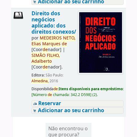
Adicionar ao seu carrinho
Direito dos
negócios
aplicado: dos
direitos conexos/
por
ME
DE
IROS
NETO,
Elias
Marques
de
[Coor
de
nador]
|
SIMÃO
FILHO,
Adalberto
[Coor
de
nador]
.
Editora:
São Paulo:
Almedina,
2016
Disponibilida
de
:
Itens disponíveis para empréstimo:
[
Número
de
chamada:
342.2 D598
]
(2).
Reservar
Adicionar ao seu carrinho
Não encontrou o
que procura?