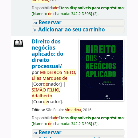
Almedina,
2015
Disponibilida
de
:
Itens disponíveis para empréstimo:
[
Número
de
chamada:
342.2 D598
]
(2).
Reservar
Adicionar ao seu carrinho
Direito dos
negócios
aplicado: do
direito
processual/
por
ME
DE
IROS
NETO,
Elias
Marques
de
[Coor
de
nador]
|
SIMÃO
FILHO,
Adalberto
[Coor
de
nador]
.
Editora:
São Paulo:
Almedina,
2016
Disponibilida
de
:
Itens disponíveis para empréstimo:
[
Número
de
chamada:
342.2 D598
]
(2).
Reservar