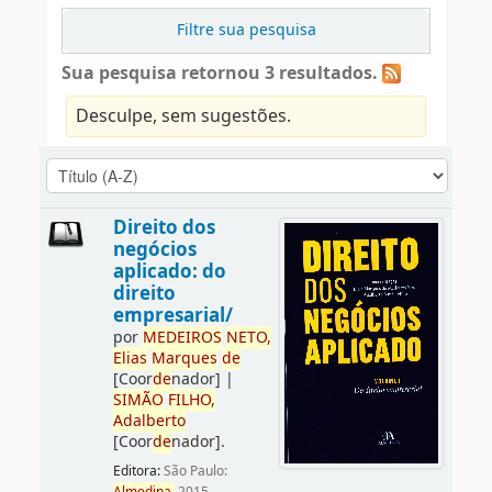
Filtre sua pesquisa
Sua pesquisa retornou 3 resultados.
Desculpe, sem sugestões.
Direito dos
negócios
aplicado: do
direito
empresarial/
por
ME
DE
IROS
NETO,
Elias
Marques
de
[Coor
de
nador]
|
SIMÃO
FILHO,
Adalberto
[Coor
de
nador]
.
Editora:
São Paulo: