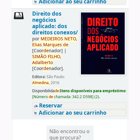
Adicionar ao seu carrinho
Direito dos
negócios
aplicado: dos
direitos conexos/
por
ME
DE
IROS
NETO,
Elias
Marques
de
[Coor
de
nador]
|
SIMÃO
FILHO,
Adalberto
[Coor
de
nador]
.
Editora:
São Paulo:
Almedina,
2016
Disponibilida
de
:
Itens disponíveis para empréstimo:
[
Número
de
chamada:
342.2 D598
]
(2).
Reservar
Adicionar ao seu carrinho
Não encontrou o
que procura?